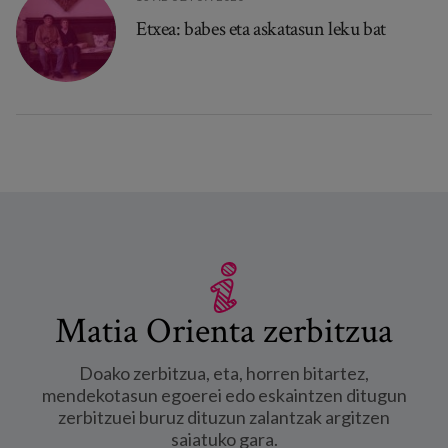
Etxea: babes eta askatasun leku bat
Matia Orienta zerbitzua
Doako zerbitzua, eta, horren bitartez,
mendekotasun egoerei edo eskaintzen ditugun
zerbitzuei buruz dituzun zalantzak argitzen
saiatuko gara.