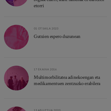
etorri
01 OTSAILA 2023
Gutxien espero duzunean
17 EKAINA 2016
Multimorbilitatea adinekoengan eta
medikamentuen zentzuzko erabilera
13 ABUZTUA 2020