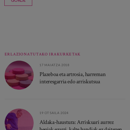
GORDE
ERLAZIONATUTAKO IRAKURKETAK
17 MAIATZA 2018
Plazeboa eta artrosia, harreman
interesgarria edo arriskutsua
19 OTSAILA 2024
Aldaka-haustura: Arriskuari aurrez
begiak ezarri, kalte handiak ez daitezen