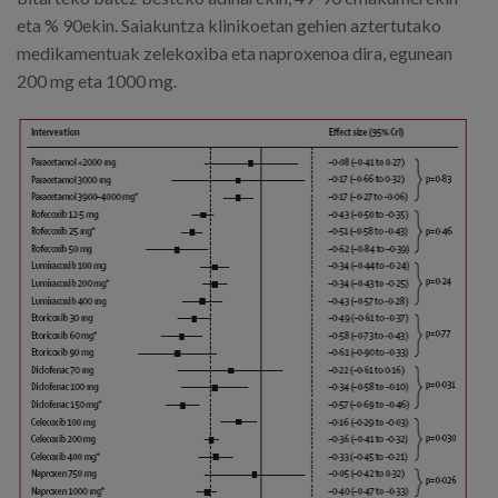
eta % 90ekin. Saiakuntza klinikoetan gehien aztertutako
medikamentuak zelekoxiba eta naproxenoa dira, egunean
200 mg eta 1000 mg.