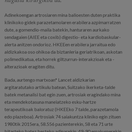
Adinekoengan artrosiaren mina balioesten duten praktika
klinikoko gidek parazetamolaren erabilera azpimarratzen
dute, a gomendio-maila batekin, hanturaren aurkako
sendagaien (AIEE eta coxib) digestio- eta kardiobaskular-
alerta anitzen ondorioz. HKEEen erabilera jarraitua edo
aldizkakoa oso ohikoa da biztanleria geriatrikoan, askotan
polimedikatua, eta horrek giltzurrun-interakzioak eta -
alterazioak eragiten ditu.
Bada, aurtengo martxoan* Lancet aldizkarian
argitaratutako artikulu batean, Suitzako ikerketa-talde
batek metanalisi bat egin zuen, artrosiak eragindako mina
eta mendekotasuna maneiatzeko esku-hartze
terapeutikoak baloratuz (HKEEko 7 talde, parazetamola
edo plazeboa). Artrosiak 74 saiakuntza kliniko egin zituen
1980tik 2015era, 58.556 pazienterekin, 58 eta 71 urte
bitarteko batez besteko adinarekin, 49-90 emakumerekin