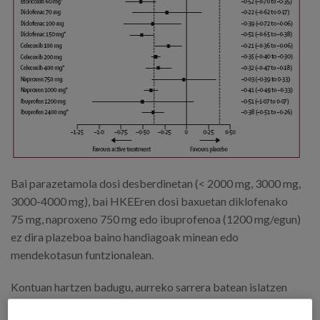
Bai parazetamola dosi desberdinetan (< 2000 mg, 3000 mg,
3000-4000 mg), bai HKEEren dosi baxuetan diklofenako
75 mg, naproxeno 750 mg edo ibuprofenoa (1200 mg/egun)
ez dira plazeboa baino handiagoak minean edo
mendekotasun funtzionalean.
Kontuan hartzen badugu, aurreko sarrera batean islatzen
dugun bezala, parazetamolak, egunean 3 g-ko dosia hartuta,