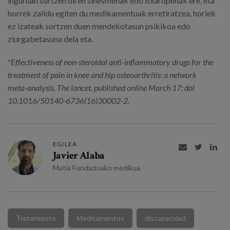
inguruan sortzen diren sinesmenak edo itxaropenak ere, eta
horrek zaildu egiten du medikamentuak erretiratzea, horiek
ez izateak sortzen duen mendekotasun psikikoa edo
ziurgabetasuna dela eta.
*Effectiveness of non-steroidal anti-inflammatory drugs for the
treatment of pain in knee and hip osteoarthritis: a network
meta-analysis.
The
lancet, published online March 17; doi
10.1016/50140-6736(16)30002-2.
EGILEA



Javier Alaba
Matia Fundazioako medikua
Tratamiento
Medicamentos
discapacidad