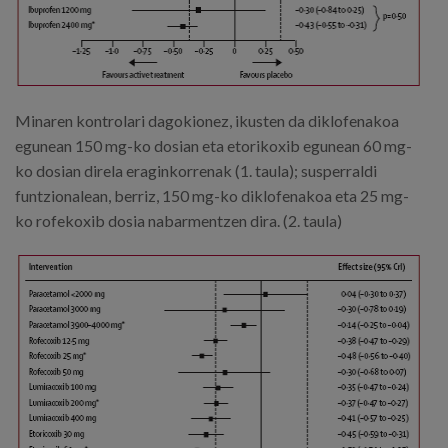
Minaren kontrolari dagokionez, ikusten da diklofenakoa
egunean 150 mg-ko dosian eta etorikoxib egunean 60 mg-
ko dosian direla eraginkorrenak (1. taula); susperraldi
funtzionalean, berriz, 150 mg-ko diklofenakoa eta 25 mg-
ko rofekoxib dosia nabarmentzen dira. (2. taula)