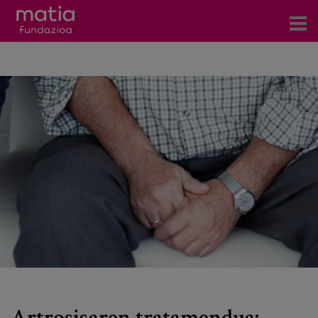
Zentroak
Zerbitzuak
Gertaerak
COVID-19
Harremanetarako
Berriak
Bloga
Prentsa arloa
Artrosisaren tratamendua: