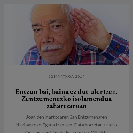
12 MARTXOA 2019
Entzun bai, baina ez dut ulertzen.
Zentzumenezko isolamendua
zahartzaroan
Joan den martxoaren 3an Entzumenaren
Nazioarteko Eguna izan zen. Data horretan, urtero,
Osasunaren Mundu Erakundeak (OMEk)