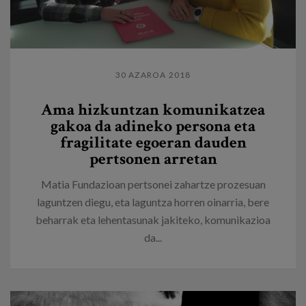
30 AZAROA 2018
Ama hizkuntzan komunikatzea
gakoa da adineko persona eta
fragilitate egoeran dauden
pertsonen arretan
Matia Fundazioan pertsonei zahartze prozesuan
laguntzen diegu, eta laguntza horren oinarria, bere
beharrak eta lehentasunak jakiteko, komunikazioa
da...