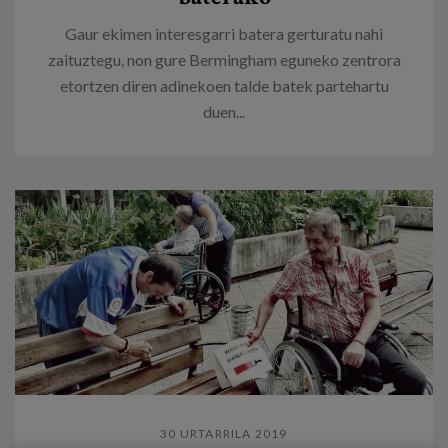
Gaur ekimen interesgarri batera gerturatu nahi
zaituztegu, non gure Bermingham eguneko zentrora
etortzen diren adinekoen talde batek partehartu
duen...
30 URTARRILA 2019