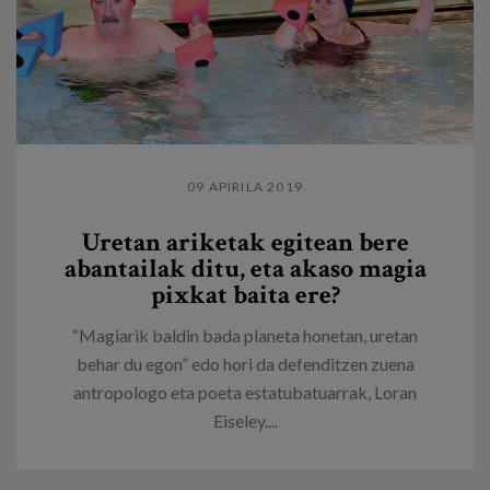
09 APIRILA 2019
Uretan ariketak egitean bere
abantailak ditu, eta akaso magia
pixkat baita ere?
“Magiarik baldin bada planeta honetan, uretan
behar du egon” edo hori da defenditzen zuena
antropologo eta poeta estatubatuarrak, Loran
Eiseley....