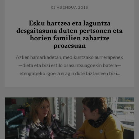
03 ABENDUA 2018
Esku hartzea eta laguntza
desgaitasuna duten pertsonen eta
horien familien zahartze
prozesuan
Azken hamarkadetan, medikuntzako aurrerapenek
—dieta eta bizi estilo osasuntsuagoekin batera—
etengabeko igoera eragin dute biztanleen bizi...