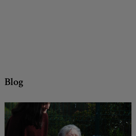
Egizu lan gurekin
Salaketa-kanala
es
eu
Blog