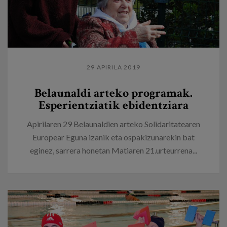
29 APIRILA 2019
Belaunaldi arteko programak.
Esperientziatik ebidentziara
Apirilaren 29 Belaunaldien arteko Solidaritatearen
Europear Eguna izanik eta ospakizunarekin bat
eginez, sarrera honetan Matiaren 21.urteurrena...