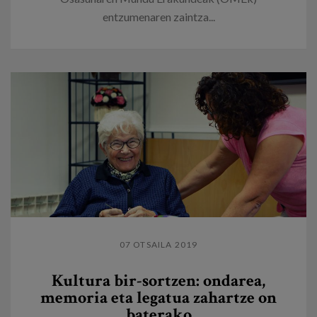
entzumenaren zaintza...
07 OTSAILA 2019
Kultura bir-sortzen: ondarea,
memoria eta legatua zahartze on
baterako