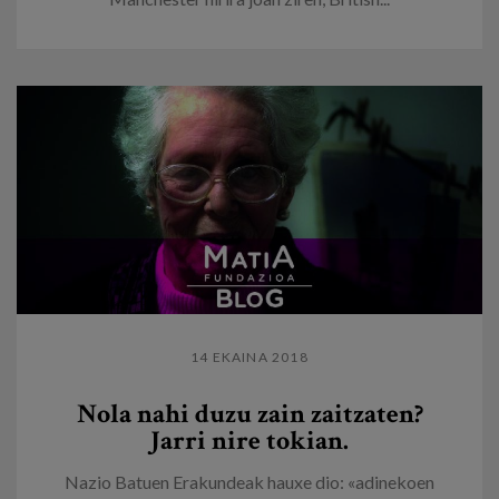
14 EKAINA 2018
Nola nahi duzu zain zaitzaten?
Jarri nire tokian.
Nazio Batuen Erakundeak hauxe dio: «adinekoen