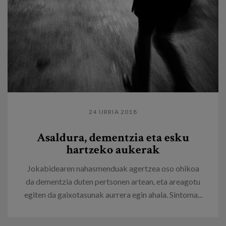
24 URRIA 2018
​Asaldura, dementzia eta esku
hartzeko aukerak
Jokabidearen nahasmenduak agertzea oso ohikoa
da dementzia duten pertsonen artean, eta areagotu
egiten da gaixotasunak aurrera egin ahala. Sintoma...