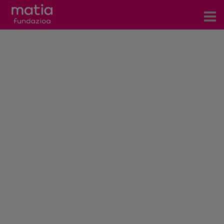
Zentroak
Zerbitzuak
Gertaerak
COVID-19
Harremanetarako
Berriak
Bloga
Prentsa arloa