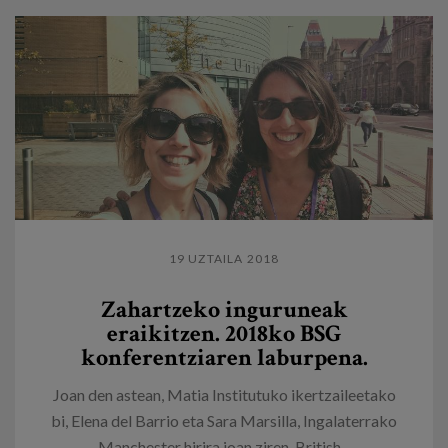
19 UZTAILA 2018
Zahartzeko inguruneak
eraikitzen. 2018ko BSG
konferentziaren laburpena.
Joan den astean, Matia Institutuko ikertzaileetako
bi, Elena del Barrio eta Sara Marsilla, Ingalaterrako
Manchester hirira joan ziren, British...