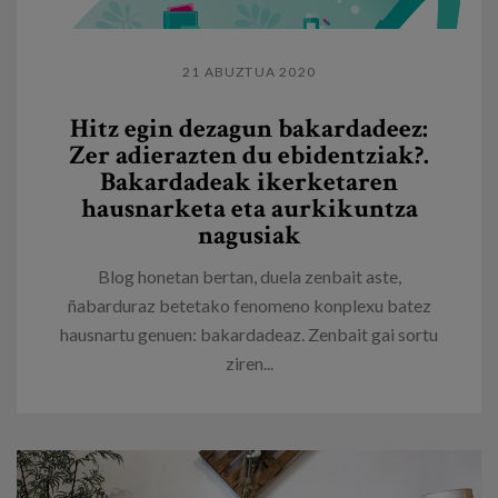
21 ABUZTUA 2020
Hitz egin dezagun bakardadeez:
Zer adierazten du ebidentziak?.
Bakardadeak ikerketaren
hausnarketa eta aurkikuntza
nagusiak
Blog honetan bertan, duela zenbait aste,
ñabarduraz betetako fenomeno konplexu batez
hausnartu genuen: bakardadeaz. Zenbait gai sortu
ziren...