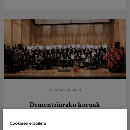
18 AZAROA 2020
Dementziarako koruak
Musika, berriz munduaren parte sentitzeko. Bi urte
inguru igaro dira dena hasi zenetik. Musika,
Cookieen erabilera