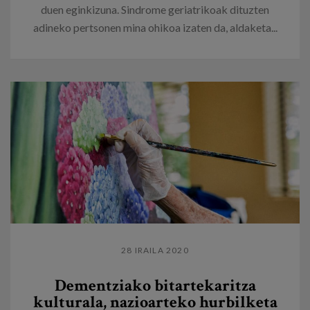
duen eginkizuna. Sindrome geriatrikoak dituzten
adineko pertsonen mina ohikoa izaten da, aldaketa...
28 IRAILA 2020
Dementziako bitartekaritza
kulturala, nazioarteko hurbilketa