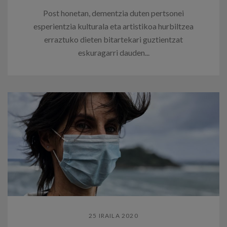
Post honetan, dementzia duten pertsonei
esperientzia kulturala eta artistikoa hurbiltzea
erraztuko dieten bitartekari guztientzat
eskuragarri dauden...
25 IRAILA 2020