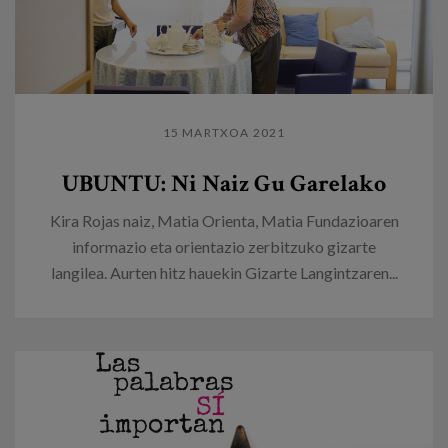
15 MARTXOA 2021
UBUNTU: Ni Naiz Gu Garelako
Kira Rojas naiz, Matia Orienta, Matia Fundazioaren
informazio eta orientazio zerbitzuko gizarte
langilea. Aurten hitz hauekin Gizarte Langintzaren...