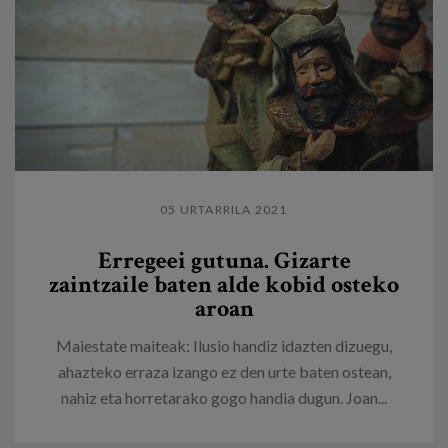
05 URTARRILA 2021
Erregeei gutuna. Gizarte
zaintzaile baten alde kobid osteko
aroan
Maiestate maiteak: Ilusio handiz idazten dizuegu,
ahazteko erraza izango ez den urte baten ostean,
nahiz eta horretarako gogo handia dugun. Joan...