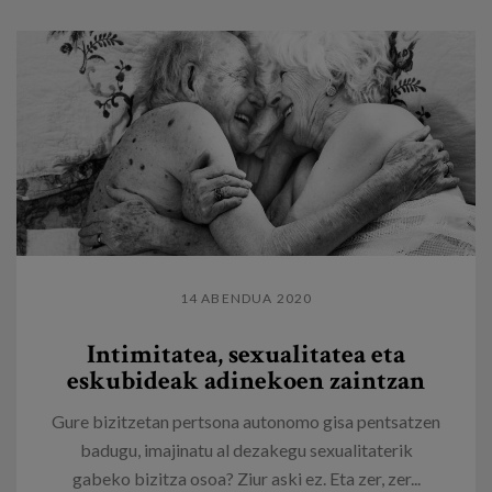
14 ABENDUA 2020
Intimitatea, sexualitatea eta
eskubideak adinekoen zaintzan
Gure bizitzetan pertsona autonomo gisa pentsatzen
badugu, imajinatu al dezakegu sexualitaterik
gabeko bizitza osoa? Ziur aski ez. Eta zer, zer...