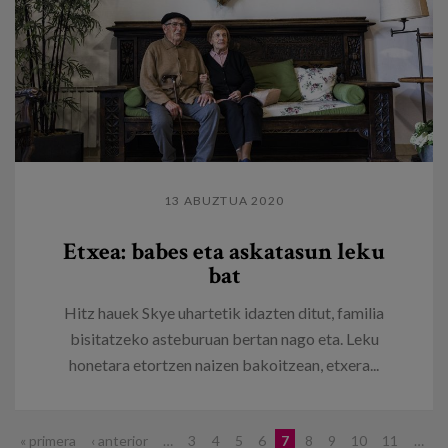
13 ABUZTUA 2020
Etxea: babes eta askatasun leku
bat
Hitz hauek Skye uhartetik idazten ditut, familia
bisitatzeko asteburuan bertan nago eta. Leku
honetara etortzen naizen bakoitzean, etxera...
« primera
‹ anterior
…
3
4
5
6
7
8
9
10
11
…