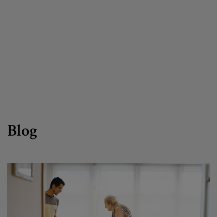
Egizu lan gurekin
Salaketa-kanala
es
eu
Blog