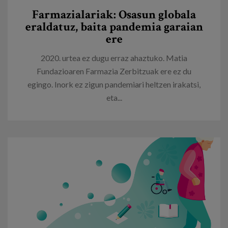
Farmazialariak: Osasun globala
eraldatuz, baita pandemia garaian
ere
2020. urtea ez dugu erraz ahaztuko. Matia
Fundazioaren Farmazia Zerbitzuak ere ez du
egingo. Inork ez zigun pandemiari heltzen irakatsi,
eta...