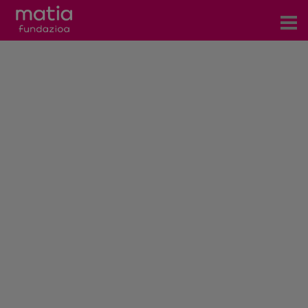
Zentroak
Zerbitzuak
Gertaerak
COVID-19
Harremanetarako
Berriak
Bloga
Prentsa arloa