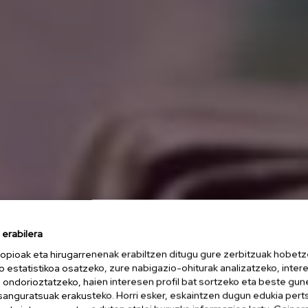
erabilera
opioak eta hirugarrenenak erabiltzen ditugu gure zerbitzuak hobetz
o estatistikoa osatzeko, zure nabigazio-ohiturak analizatzeko, inter
n ondorioztatzeko, haien interesen profil bat sortzeko eta beste gu
esanguratsuak erakusteko. Horri esker, eskaintzen dugun edukia pert