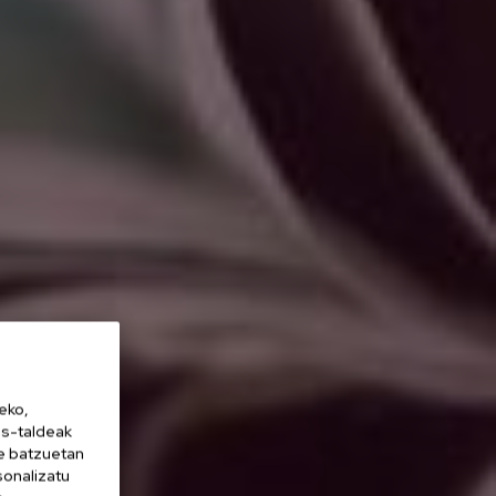
eko,
es-taldeak
ne batzuetan
sonalizatu