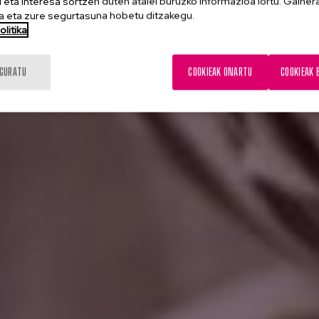
eta interesa sortzen duten atalei buruzko informazioa lortu. Gainer
 eta zure segurtasuna hobetu ditzakegu.
litika
IGURATU
COOKIEAK ONARTU
COOKIEAK 