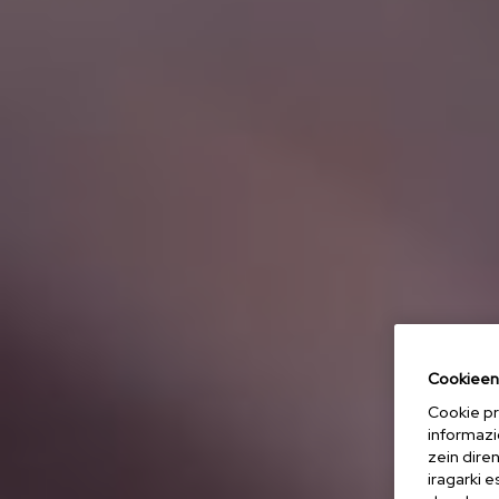
Cookieen 
Cookie pr
informazi
zein dire
iragarki 