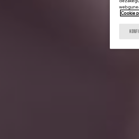
dezakegu 
webgunea
Cookie po
KONF