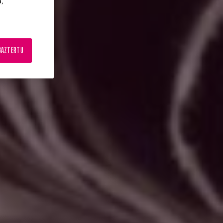
a,
BAZTERTU