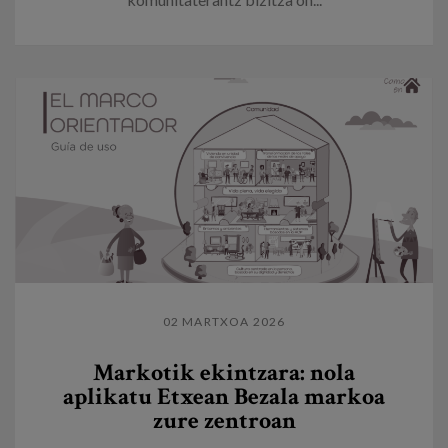
02 MARTXOA 2026
Markotik ekintzara: nola
aplikatu Etxean Bezala markoa
zure zentroan