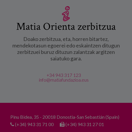
Matia Orienta zerbitzua
Doako zerbitzua, eta, horren bitartez,
mendekotasun egoerei edo eskaintzen ditugun
zerbitzuei buruz dituzun zalantzak argitzen
saiatuko gara.
+34 943 317 123
info@matiafundazioa.eus
Pinu Bidea, 35 - 20018 Donostia-San Sebastián (Spain)
(+34) 943 31 71 00
(+34) 943 31 27 01