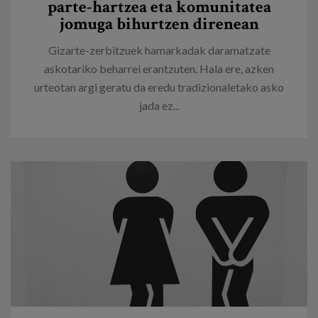
parte-hartzea eta komunitatea
jomuga bihurtzen direnean
Gizarte-zerbitzuek hamarkadak daramatzate
askotariko beharrei erantzuten. Hala ere, azken
urteotan argi geratu da eredu tradizionaletako asko
jada ez...