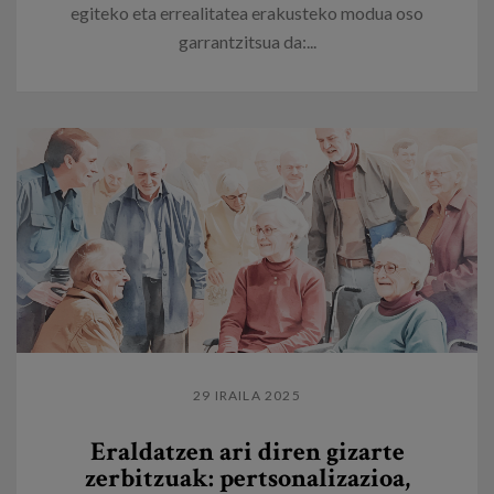
egiteko eta errealitatea erakusteko modua oso
garrantzitsua da:...
29 IRAILA 2025
Eraldatzen ari diren gizarte
zerbitzuak: pertsonalizazioa,