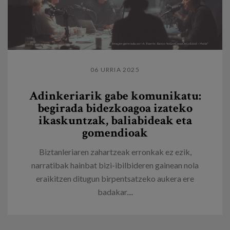
06 URRIA 2025
Adinkeriarik gabe komunikatu:
begirada bidezkoagoa izateko
ikaskuntzak, baliabideak eta
gomendioak
Biztanleriaren zahartzeak erronkak ez ezik,
narratibak hainbat bizi-ibilbideren gainean nola
eraikitzen ditugun birpentsatzeko aukera ere
badakar....