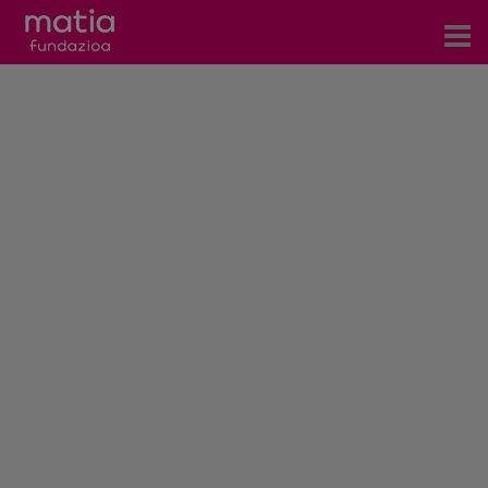
Zentroak
Zerbitzuak
Gertaerak
COVID-19
Harremanetarako
Berriak
Bloga
Prentsa arloa