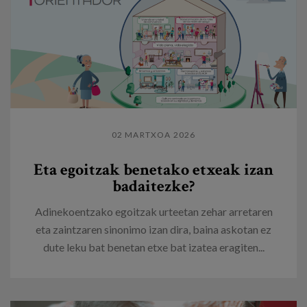
02 MARTXOA 2026
Eta egoitzak benetako etxeak izan
badaitezke?
Adinekoentzako egoitzak urteetan zehar arretaren
eta zaintzaren sinonimo izan dira, baina askotan ez
dute leku bat benetan etxe bat izatea eragiten...