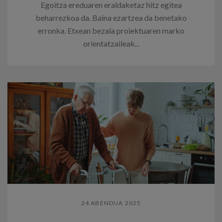
Egoitza ereduaren eraldaketaz hitz egitea
beharrezkoa da. Baina ezartzea da benetako
erronka. Etxean bezala proiektuaren marko
orientatzaileak...
24 ABENDUA 2025