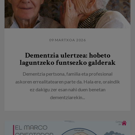
09 MARTXOA 2026
Dementzia ulertzea: hobeto
laguntzeko funtsezko galderak
Dementzia pertsona, familia eta profesional
askoren errealitatearen parte da. Hala ere, oraindik
ez dakigu zer esan nahi duen benetan
dementziarekin...