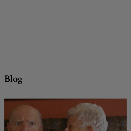
Egizu lan gurekin
Salaketa-kanala
es
eu
Blog