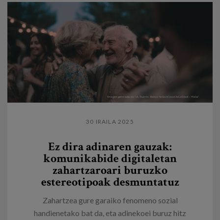
30 IRAILA 2025
Ez dira adinaren gauzak:
komunikabide digitaletan
zahartzaroari buruzko
estereotipoak desmuntatuz
Zahartzea gure garaiko fenomeno sozial
handienetako bat da, eta adinekoei buruz hitz