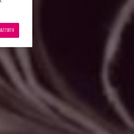
a,
BAZTERTU