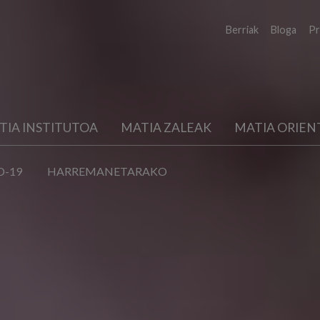
Berriak
Bloga
Pr
TIA INSTITUTOA
MATIA ZALEAK
MATIA ORIEN
D-19
HARREMANETARAKO