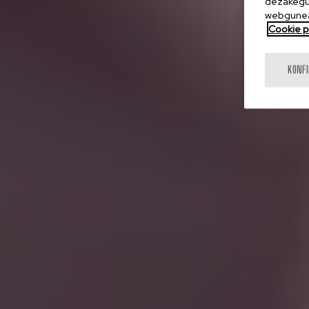
dezakegu 
webgunea
Cookie po
KONF