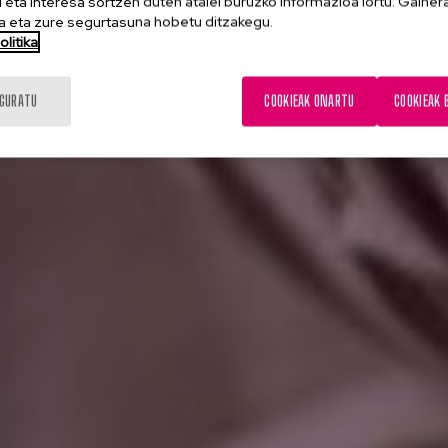
eta interesa sortzen duten atalei buruzko informazioa lortu. Gainer
 eta zure segurtasuna hobetu ditzakegu.
litika
IGURATU
COOKIEAK ONARTU
COOKIEAK 