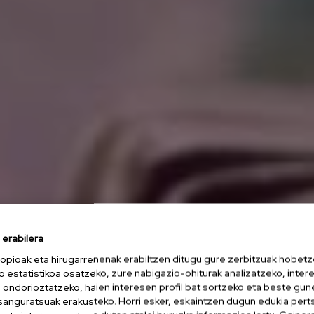
erabilera
opioak eta hirugarrenenak erabiltzen ditugu gure zerbitzuak hobetz
o estatistikoa osatzeko, zure nabigazio-ohiturak analizatzeko, inter
n ondorioztatzeko, haien interesen profil bat sortzeko eta beste gu
esanguratsuak erakusteko. Horri esker, eskaintzen dugun edukia pert