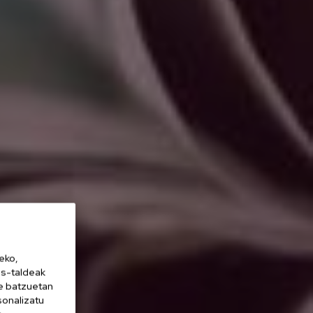
eko,
es-taldeak
ne batzuetan
sonalizatu