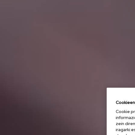
Cookieen 
Cookie pr
informazi
zein dire
iragarki 