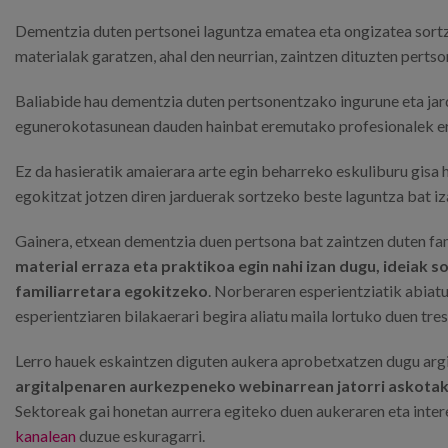
Dementzia duten pertsonei laguntza ematea eta ongizatea sortze
materialak garatzen, ahal den neurrian, zaintzen dituzten pertso
Baliabide hau dementzia duten pertsonentzako ingurune eta ja
egunerokotasunean dauden hainbat eremutako profesionalek era
Ez da hasieratik amaierara arte egin beharreko eskuliburu gisa 
egokitzat jotzen diren jarduerak sortzeko beste laguntza bat iz
Gainera, etxean dementzia duen pertsona bat zaintzen duten fami
material erraza eta praktikoa egin nahi izan dugu, ideiak s
familiarretara egokitzeko
. Norberaren esperientziatik abiatu
esperientziaren bilakaerari begira aliatu maila lortuko duen tre
Lerro hauek eskaintzen diguten aukera aprobetxatzen dugu argit
argitalpenaren aurkezpeneko webinarrean jatorri askotak
Sektoreak gai honetan aurrera egiteko duen aukeraren eta intere
kanalean
duzue eskuragarri.