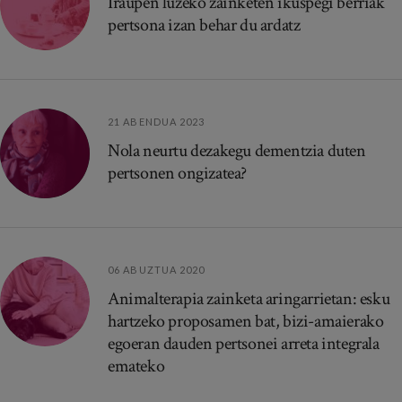
Iraupen luzeko zainketen ikuspegi berriak
pertsona izan behar du ardatz
21 ABENDUA 2023
Nola neurtu dezakegu dementzia duten
pertsonen ongizatea?
06 ABUZTUA 2020
Animalterapia zainketa aringarrietan: esku
hartzeko proposamen bat, bizi-amaierako
egoeran dauden pertsonei arreta integrala
emateko