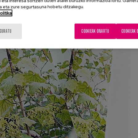
eta interesa sortzen duten atalei buruzko informazioa lortu. Gainer
 eta zure segurtasuna hobetu ditzakegu.
litika
IGURATU
COOKIEAK ONARTU
COOKIEAK 