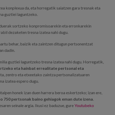
a konplexua da, eta horregatik saiatzen gara tresnak eta
na guztiei laguntzeko.
rduerak sortzeko konpromisoarekin eta erronkarekin
bil dezaketen tresna izatea nahi dugu.
hartu behar, baizik eta zaintzen ditugun pertsonentzat
an dadin.
lia guztiei laguntzeko tresna izatea nahi dugu. Horregatik,
ortzeko eta hainbat errealitate pertsonal eta
ta, zentro eta etxeetako zaintza pertsonalizatuaren
sna izatea espero dugu.
alpen honek izan duen harrera beroa eskertzeko; izan ere,
o 750 pertsonak baino gehiagok eman dute izena
.
saren seinale argia. Ikusi ez baduzue, gure
Youtubeko