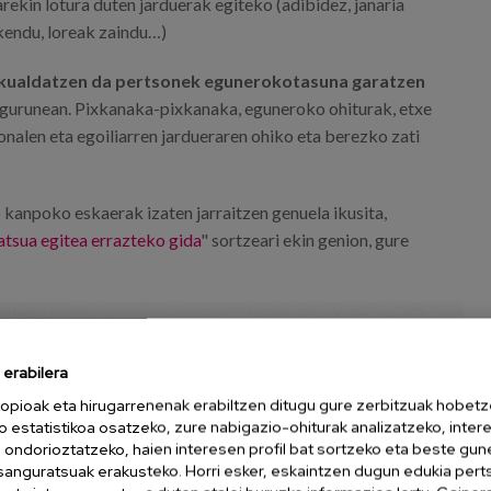
ekin lotura duten jarduerak egiteko (adibidez, janaria
 kendu, loreak zaindu…)
lekualdatzen da pertsonek egunerokotasuna garatzen
ingurunean. Pixkanaka-pixkanaka, eguneroko ohiturak, etxe
alen eta egoiliarren jardueraren ohiko eta berezko zati
kanpoko eskaerak izaten jarraitzen genuela ikusita,
tsua egitea errazteko gida
" sortzeari ekin genion, gure
erabilera
opioak eta hirugarrenenak erabiltzen ditugu gure zerbitzuak hobetz
o estatistikoa osatzeko, zure nabigazio-ohiturak analizatzeko, inter
n ondorioztatzeko, haien interesen profil bat sortzeko eta beste gu
esanguratsuak erakusteko. Horri esker, eskaintzen dugun edukia pert