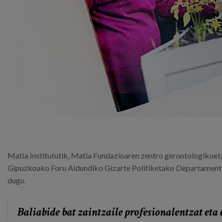
Matia Institututik, Matia Fundazioaren zentro gerontologikoetak
Gipuzkoako Foru Aldundiko Gizarte Politiketako Departamentuar
dugu.
Baliabide bat zaintzaile profesionalentzat eta