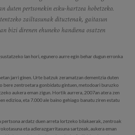
an duten pertsonekin esku-hartzea hobetzeko.
entzeko zailtasunak dituztenak, gaitasun
etan bizi direnen ehuneko handiena osatzen
 sustatzeko lan hori, egunero aurre egin behar dugun erronka
tan jarri ginen. Urte batzuk zeramatzan dementzia duten
o bere zentroetara gonbidatu gintuen, metodoari buruzko
otzeko aukera eman zigun. Hortik aurrera, 2007an atera zen
 edizioa, eta 7.000 ale baino gehiago banatu ziren estatu
a pertsona ardatz duen arreta lortzeko bilakaerak, zentroak
rokotasuna eta adierazgarritasuna sartzeak, aukera eman