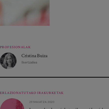
PROFESIONALAK
Cristina Buiza
Ikertzailea
ERLAZIONATUTAKO IRAKURKETAK
29 MAIATZA 2020