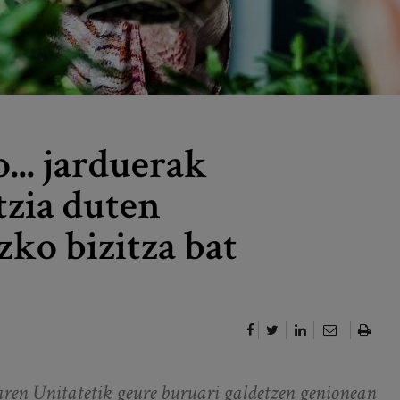
... jarduerak
tzia duten
ko bizitza bat
en Unitatetik geure buruari galdetzen genionean