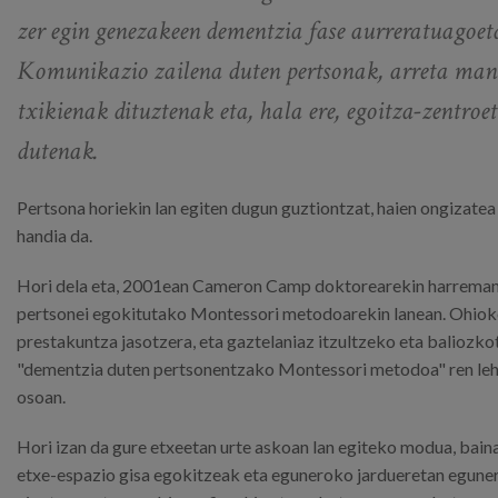
zer egin genezakeen dementzia fase aurreratuagoet
Komunikazio zailena duten pertsonak, arreta mant
txikienak dituztenak eta, hala ere, egoitza-zentro
dutenak.
Pertsona horiekin lan egiten dugun guztiontzat, haien ongizatea
handia da.
Hori dela eta, 2001ean Cameron Camp doktorearekin harremane
pertsonei egokitutako Montessori metodoarekin lanean. Ohiok
prestakuntza jasotzera, eta gaztelaniaz itzultzeko eta baliozk
"dementzia duten pertsonentzako Montessori metodoa" ren lehen
osoan.
Hori izan da gure etxeetan urte askoan lan egiteko modua, bain
etxe-espazio gisa egokitzeak eta eguneroko jardueretan egune