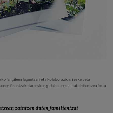
o langileen laguntzari eta kolaborazioari esker, eta
en finantzaketari esker, gida hau errealitate bihurtzea lortu
 etxean zaintzen duten familientzat