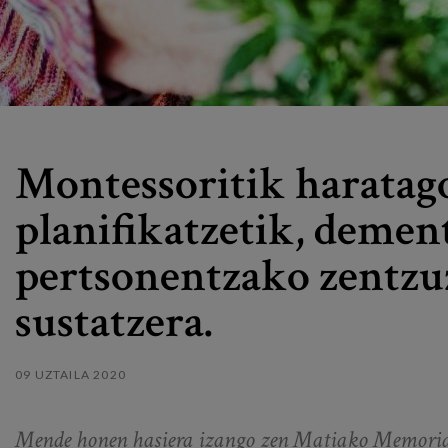
Montessoritik haratago
planifikatzetik, demen
pertsonentzako zentzuz
sustatzera.
09 UZTAILA 2020
Mende honen hasiera izango zen Matiako Memoriar