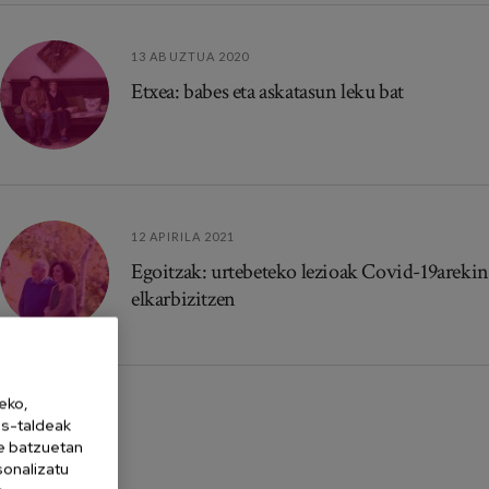
13 ABUZTUA 2020
Etxea: babes eta askatasun leku bat
12 APIRILA 2021
Egoitzak: urtebeteko lezioak Covid-19arekin
elkarbizitzen
eko,
es-taldeak
ne batzuetan
sonalizatu