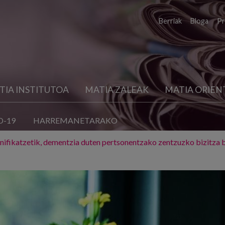
Berriak
Bloga
Pr
TIA INSTITUTOA
MATIA ZALEAK
MATIA ORIEN
D-19
HARREMANETARAKO
anifikatzetik, dementzia duten pertsonentzako zentzuzko bizitza b