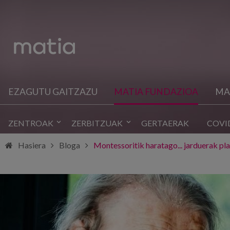
EZAGUTU GAITZAZU
MATIA FUNDAZIOA
MA
ZENTROAK
ZERBITZUAK
GERTAERAK
COVI
Hasiera
Bloga
Montessoritik haratago... jarduerak pl