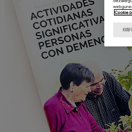
dezakegu 
webgunea
Cookie po
KONF