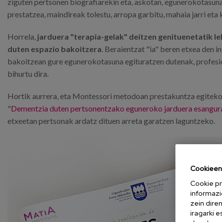
ziguten pertsonen biografiarekin eta, askotan, egunerokotasunar
prestatzea, maindireak tolestu, arropa garbitu, mahaia jarri eta
Horrela,
jarduera "terapia-gelak" deitzen genituenetatik 
duten espazio bakoitzera
. Beraientzat "ia" beren etxea den 
bakoitzean gure egunerokotasuna egituratzen dutenak, profesion
bihurtu dira.
Hortik aurrera, eta Montessori metodoan prestakuntza egiteko 
"
Dementzia duten pertsonentzako eguneroko jarduera esangura
etxeetan pertsonak ardatz dituen arreta garatzen laguntzeko.
Cookieen 
Cookie pr
informazi
zein dire
iragarki 