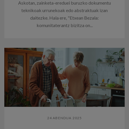
Askotan, zainketa-ereduei buruzko dokumentu
teknikoak urrunekoak edo abstraktuak izan
daitezke. Hala ere, "Etxean Bezala:
komunitaterantz bizitza on...
24 ABENDUA 2025