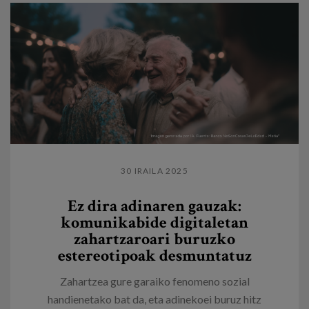
30 IRAILA 2025
Ez dira adinaren gauzak:
komunikabide digitaletan
zahartzaroari buruzko
estereotipoak desmuntatuz
Zahartzea gure garaiko fenomeno sozial
handienetako bat da, eta adinekoei buruz hitz