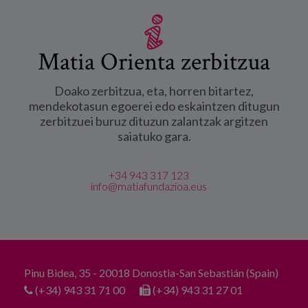
Matia Orienta zerbitzua
Doako zerbitzua, eta, horren bitartez,
mendekotasun egoerei edo eskaintzen ditugun
zerbitzuei buruz dituzun zalantzak argitzen
saiatuko gara.
+34 943 317 123
info@matiafundazioa.eus
Pinu Bidea, 35 - 20018 Donostia-San Sebastián (Spain)
(+34) 943 31 71 00
(+34) 943 31 27 01