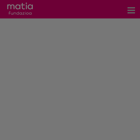
Zentroak
Zerbitzuak
Gertaerak
COVID-19
Harremanetarako
Berriak
Bloga
Prentsa arloa