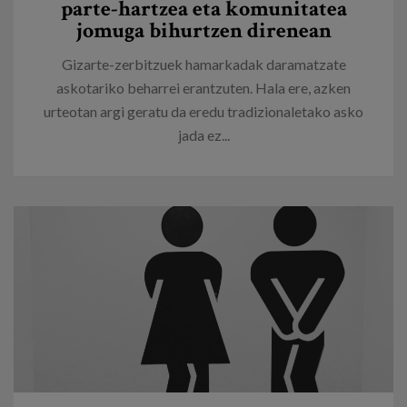
parte-hartzea eta komunitatea
jomuga bihurtzen direnean
Gizarte-zerbitzuek hamarkadak daramatzate
askotariko beharrei erantzuten. Hala ere, azken
urteotan argi geratu da eredu tradizionaletako asko
jada ez...