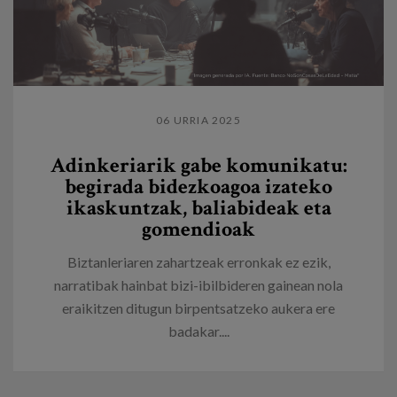
06 URRIA 2025
Adinkeriarik gabe komunikatu:
begirada bidezkoagoa izateko
ikaskuntzak, baliabideak eta
gomendioak
Biztanleriaren zahartzeak erronkak ez ezik,
narratibak hainbat bizi-ibilbideren gainean nola
eraikitzen ditugun birpentsatzeko aukera ere
badakar....