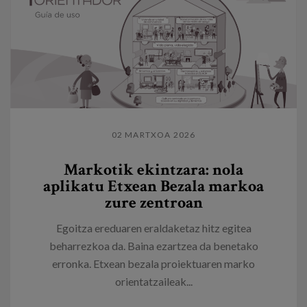
02 MARTXOA 2026
Markotik ekintzara: nola
aplikatu Etxean Bezala markoa
zure zentroan
Egoitza ereduaren eraldaketaz hitz egitea
beharrezkoa da. Baina ezartzea da benetako
erronka. Etxean bezala proiektuaren marko
orientatzaileak...