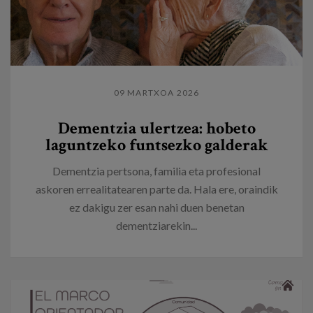
09 MARTXOA 2026
Dementzia ulertzea: hobeto
laguntzeko funtsezko galderak
Dementzia pertsona, familia eta profesional
askoren errealitatearen parte da. Hala ere, oraindik
ez dakigu zer esan nahi duen benetan
dementziarekin...