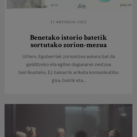
17 ABENDUA 2025
Benetako istorio batetik
sortutako zorion-mezua
Urtero, Eguberriak zoriontzea aukera bat da
gelditzeko eta egiten dugunaren zentzua
berrikusteko. Ez bakarrik ariketa komunikatibo
gisa, baizik eta...