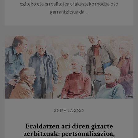
egiteko eta errealitatea erakusteko modua oso
garrantzitsua da:...
29 IRAILA 2025
Eraldatzen ari diren gizarte
zerbitzuak: pertsonalizazioa,