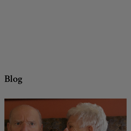
Egizu lan gurekin
Salaketa-kanala
es
eu
Blog