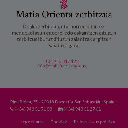
Matia Orienta zerbitzua
Doako zerbitzua, eta, horren bitartez,
mendekotasun egoerei edo eskaintzen ditugun
zerbitzuei buruz dituzun zalantzak argitzen
saiatuko gara.
+34 943 317 123
info@matiafundazioa.eus
Pinu Bidea, 35 - 20018 Donostia-San Sebastián (Spain)
(+34) 943 31 71 00
(+34) 943 31 27 01
Lege oharra
Cookiak
Pribatutasun politika