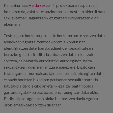
Kanapina hau,
Heldu Sexua (ri)
proiektuaren esparruan
kokatzen da, zaintza-espazioetan ezinbesteko alderdi bati,
sexualitateari, laguntzarik ez izateari erreparatzen dion
ekeimena.
Testuinguru horretan, proiektu horretan parte hartzen duten
adinekoen egoitza-zentroek premia komun bat
identifikatzen dute, hau da, adinekoen sexualitateari
buruzko gizarte-iruditeria zabaltzen duten ekintzak
sortzea, ez bakarrik aurreiritziei aurre eginez, baita
sexualitateari duen garrantzia emanez ere. Bizitokien
testuinguruan, normalean, taldeek normalizatu egiten dute
espazio horietan bizi diren pertsonen sexualitatearekin
lotutako alderdiekiko arretarik eza, zerbait friboloa,
garrantzi gutxikoa eta, batez ere, iraungitze-datarekin.
Badirudi protagonismo pixka bat hartzen duela egoera
problematikoak sortzen direnean.