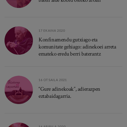
17 EKAINA 2020
Konfinamendu gutxiago eta
komunitate gehiago: adinekoei arreta
emateko eredu berri baterantz
16 OTSAILA 2021
“Gure adinekoak”, adierazpen
eztabaidagarria.
16 APIRILA 2020