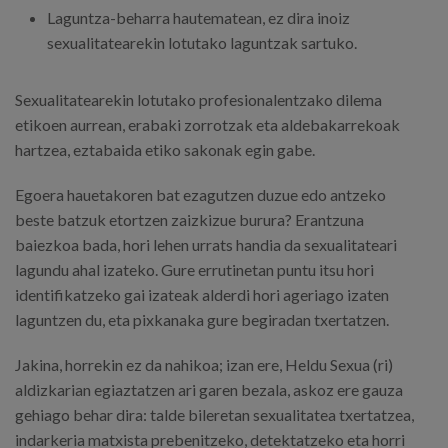
Laguntza-beharra hautematean, ez dira inoiz
sexualitatearekin lotutako laguntzak sartuko.
Sexualitatearekin lotutako profesionalentzako dilema
etikoen aurrean, erabaki zorrotzak eta aldebakarrekoak
hartzea, eztabaida etiko sakonak egin gabe.
Egoera hauetakoren bat ezagutzen duzue edo antzeko
beste batzuk etortzen zaizkizue burura? Erantzuna
baiezkoa bada, hori lehen urrats handia da sexualitateari
lagundu ahal izateko. Gure errutinetan puntu itsu hori
identifikatzeko gai izateak alderdi hori ageriago izaten
laguntzen du, eta pixkanaka gure begiradan txertatzen.
Jakina, horrekin ez da nahikoa; izan ere, Heldu Sexua (ri)
aldizkarian egiaztatzen ari garen bezala, askoz ere gauza
gehiago behar dira: talde bileretan sexualitatea txertatzea,
indarkeria matxista prebenitzeko, detektatzeko eta horri