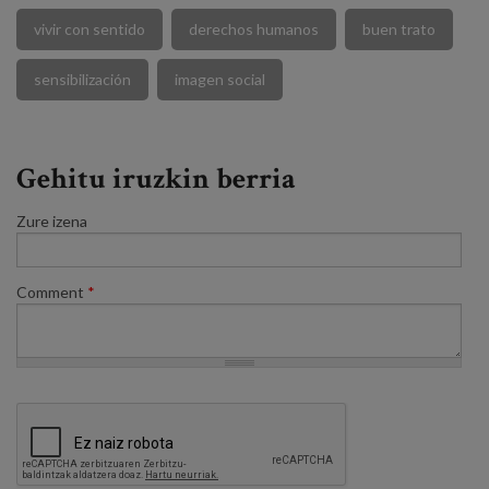
vivir con sentido
derechos humanos
buen trato
sensibilización
imagen social
Gehitu iruzkin berria
Zure izena
Comment
*