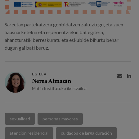
Sareetan partekatzera gonbidatzen zaituztegu, eta zuen
hausnarketekin eta esperientziekin bat egitera,
ahanzturatik berreskuratu eta eskubide bihurtu behar
dugun gai bati buruz.
EGILEA


Nerea Almazán
Matia Institutuko ikertzailea
sexualidad
personas mayores
atención residencial
cuidados de larga duración