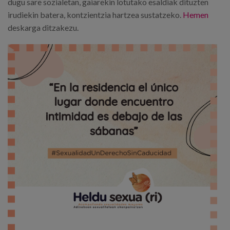
dugu sare sozialetan, gaiarekin lotutako esaldiak dituzten
irudiekin batera, kontzientzia hartzea sustatzeko.
Hemen
deskarga ditzakezu.