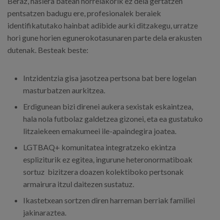
Beraz, hasiera batean horrelakorik ez dela gertatzen
pentsatzen badugu ere, profesionalek beraiek
identifikatutako hainbat adibide aurki ditzakegu, urratze
hori gune horien egunerokotasunaren parte dela erakusten
dutenak. Besteak beste:
Intzidentzia gisa jasotzea pertsona bat bere logelan
masturbatzen aurkitzea.
Erdigunean bizi direnei aukera sexistak eskaintzea,
hala nola futbolaz galdetzea gizonei, eta ea gustatuko
litzaiekeen emakumeei ile-apaindegira joatea.
LGTBAQ+ komunitatea integratzeko ekintza
espliziturik ez egitea, ingurune heteronormatiboak
sortuz bizitzera doazen kolektiboko pertsonak
armairura itzul daitezen sustatuz.
Ikastetxean sortzen diren harreman berriak familiei
jakinaraztea.