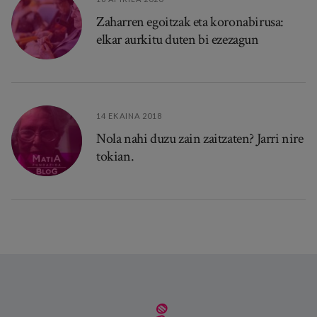
Zaharren egoitzak eta koronabirusa:
elkar aurkitu duten bi ezezagun
14 EKAINA 2018
Nola nahi duzu zain zaitzaten? Jarri nire
tokian.