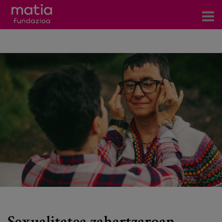
Zentroak
Zerbitzuak
Gertaerak
COVID-19
Harremanetarako
Berriak
Bloga
Prentsa arloa
Sexualitatea zahartzaroan.