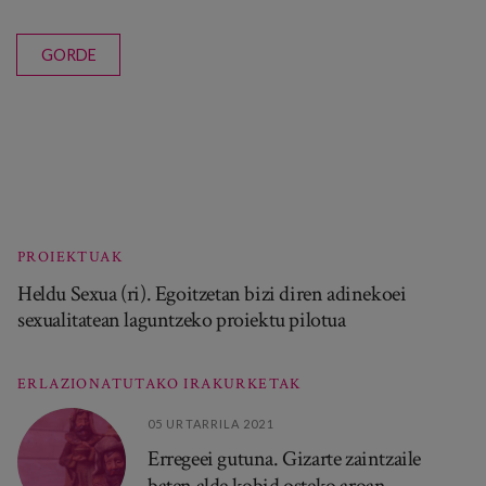
GORDE
PROIEKTUAK
Heldu Sexua (ri). Egoitzetan bizi diren adinekoei
sexualitatean laguntzeko proiektu pilotua
ERLAZIONATUTAKO IRAKURKETAK
05 URTARRILA 2021
Erregeei gutuna. Gizarte zaintzaile
baten alde kobid osteko aroan