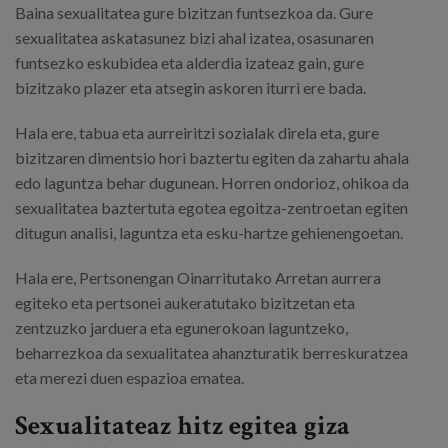
Baina sexualitatea gure bizitzan funtsezkoa da. Gure
sexualitatea askatasunez bizi ahal izatea, osasunaren
funtsezko eskubidea eta alderdia izateaz gain, gure
bizitzako plazer eta atsegin askoren iturri ere bada.
Hala ere, tabua eta aurreiritzi sozialak direla eta, gure
bizitzaren dimentsio hori baztertu egiten da zahartu ahala
edo laguntza behar dugunean. Horren ondorioz, ohikoa da
sexualitatea baztertuta egotea egoitza-zentroetan egiten
ditugun analisi, laguntza eta esku-hartze gehienengoetan.
Hala ere, Pertsonengan Oinarritutako Arretan aurrera
egiteko eta pertsonei aukeratutako bizitzetan eta
zentzuzko jarduera eta egunerokoan laguntzeko,
beharrezkoa da sexualitatea ahanzturatik berreskuratzea
eta merezi duen espazioa ematea.
Sexualitateaz hitz egitea giza