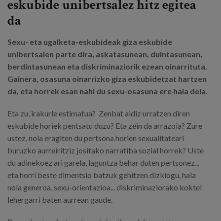
eskubide unibertsalez hitz egitea
da
Sexu- eta ugalketa-eskubideak giza eskubide
unibertsalen parte dira, askatasunean, duintasunean,
berdintasunean eta diskriminaziorik ezean oinarrituta.
Gainera, osasuna oinarrizko giza eskubidetzat hartzen
da, eta horrek esan nahi du sexu-osasuna ere hala dela.
Eta zu, irakurle estimatua? Zenbat aldiz urratzen diren
eskubide horiek pentsatu duzu? Eta zein da arrazoia? Zure
ustez, nola eragiten du pertsona horien sexualitateari
buruzko aurreiritziz jositako narratiba sozial horrek? Uste
du adinekoez ari garela, laguntza behar duten pertsonez...
eta horri beste dimentsio batzuk gehitzen dizkiogu, hala
nola generoa, sexu-orientazioa... diskriminaziorako koktel
lehergarri baten aurrean gaude.