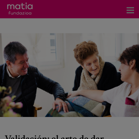
Zentroak
Zerbitzuak
Gertaerak
COVID-19
Harremanetarako
Berriak
Bloga
Prentsa arloa
Validación: el arte de dar