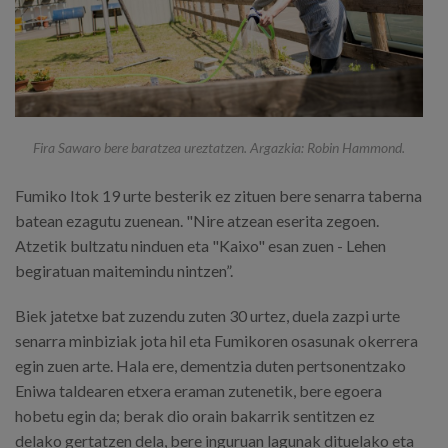
Fira Sawaro bere baratzea ureztatzen. Argazkia: Robin Hammond.
Fumiko Itok 19 urte besterik ez zituen bere senarra taberna
batean ezagutu zuenean. "Nire atzean eserita zegoen.
Atzetik bultzatu ninduen eta "Kaixo" esan zuen - Lehen
begiratuan maitemindu nintzen”.
Biek jatetxe bat zuzendu zuten 30 urtez, duela zazpi urte
senarra minbiziak jota hil eta Fumikoren osasunak okerrera
egin zuen arte. Hala ere, dementzia duten pertsonentzako
Eniwa taldearen etxera eraman zutenetik, bere egoera
hobetu egin da; berak dio orain bakarrik sentitzen ez
delako gertatzen dela, bere inguruan lagunak dituelako eta