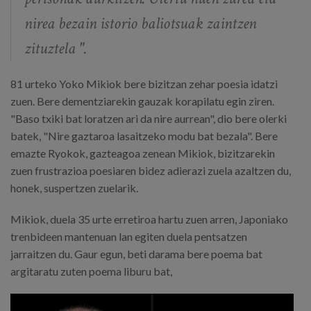
nirea bezain istorio baliotsuak zaintzen
zituztela ".
81 urteko Yoko Mikiok bere bizitzan zehar poesia idatzi
zuen. Bere dementziarekin gauzak korapilatu egin ziren.
"Baso txiki bat loratzen ari da nire aurrean", dio bere olerki
batek, "Nire gaztaroa lasaitzeko modu bat bezala". Bere
emazte Ryokok, gazteagoa zenean Mikiok, bizitzarekin
zuen frustrazioa poesiaren bidez adierazi zuela azaltzen du,
honek, suspertzen zuelarik.
Mikiok, duela 35 urte erretiroa hartu zuen arren, Japoniako
trenbideen mantenuan lan egiten duela pentsatzen
jarraitzen du. Gaur egun, beti darama bere poema bat
argitaratu zuten poema liburu bat,