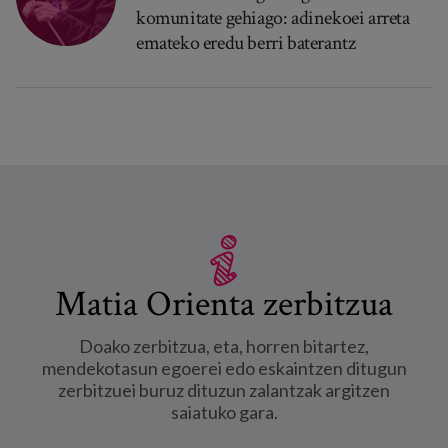
komunitate gehiago: adinekoei arreta
emateko eredu berri baterantz
Matia Orienta zerbitzua
Doako zerbitzua, eta, horren bitartez,
mendekotasun egoerei edo eskaintzen ditugun
zerbitzuei buruz dituzun zalantzak argitzen
saiatuko gara.