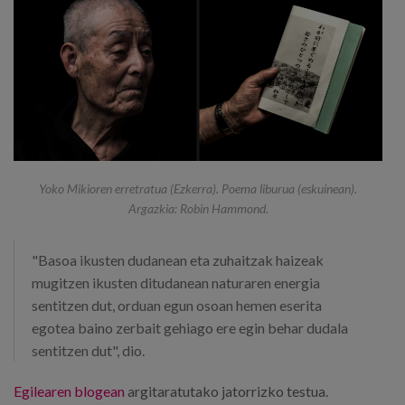
Yoko Mikioren erretratua (Ezkerra). Poema liburua (eskuinean).
Argazkia: Robin Hammond.
"Basoa ikusten dudanean eta zuhaitzak haizeak
mugitzen ikusten ditudanean naturaren energia
sentitzen dut, orduan egun osoan hemen eserita
egotea baino zerbait gehiago ere egin behar dudala
sentitzen dut", dio.
Egilearen blogean
argitaratutako jatorrizko testua.