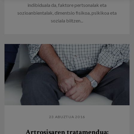
indibiduala da, faktore pertsonalak eta
sozioanbientalak, dimentsio fisikoa, psikikoa eta
soziala biltzen...
23 ABUZTUA 2016
Artrosisaren tratamendua: