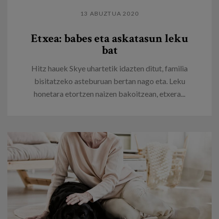
13 ABUZTUA 2020
Etxea: babes eta askatasun leku
bat
Hitz hauek Skye uhartetik idazten ditut, familia
bisitatzeko asteburuan bertan nago eta. Leku
honetara etortzen naizen bakoitzean, etxera...