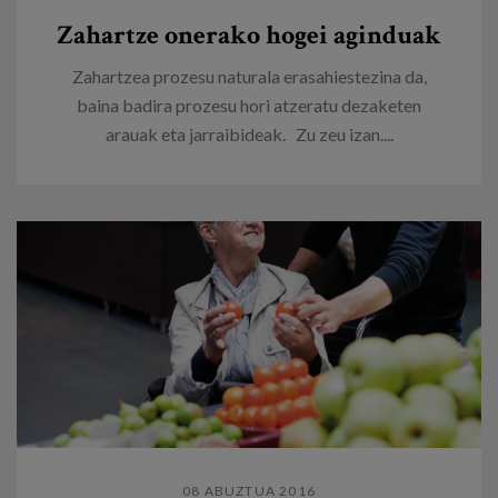
Zahartze onerako hogei aginduak
Zahartzea prozesu naturala erasahiestezina da,
baina badira prozesu hori atzeratu dezaketen
arauak eta jarraibideak. Zu zeu izan....
08 ABUZTUA 2016