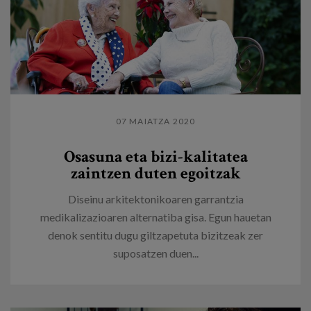
07 MAIATZA 2020
Osasuna eta bizi-kalitatea
zaintzen duten egoitzak
Diseinu arkitektonikoaren garrantzia
medikalizazioaren alternatiba gisa. Egun hauetan
denok sentitu dugu giltzapetuta bizitzeak zer
suposatzen duen...