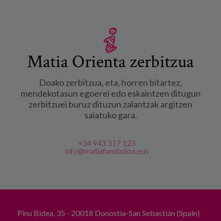
Matia Orienta zerbitzua
Doako zerbitzua, eta, horren bitartez,
mendekotasun egoerei edo eskaintzen ditugun
zerbitzuei buruz dituzun zalantzak argitzen
saiatuko gara.
+34 943 317 123
info@matiafundazioa.eus
Pinu Bidea, 35 - 20018 Donostia-San Sebastián (Spain)