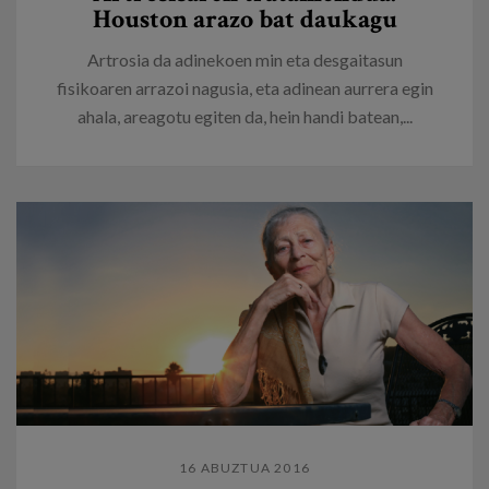
Houston arazo bat daukagu
Artrosia da adinekoen min eta desgaitasun
fisikoaren arrazoi nagusia, eta adinean aurrera egin
ahala, areagotu egiten da, hein handi batean,...
16 ABUZTUA 2016