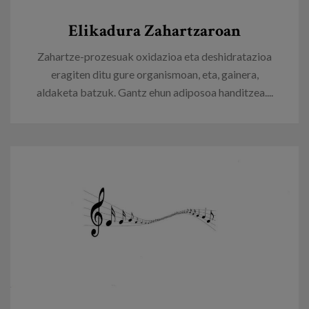
Elikadura Zahartzaroan
Zahartze-prozesuak oxidazioa eta deshidratazioa
eragiten ditu gure organismoan, eta, gainera,
aldaketa batzuk. Gantz ehun adiposoa handitzea....