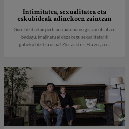
Egizu lan gurekin
Intimitatea, sexualitatea eta
Salaketa-kanala
eskubideak adinekoen zaintzan
Gure bizitzetan pertsona autonomo gisa pentsatzen
es
badugu, imajinatu al dezakegu sexualitaterik
gabeko bizitza osoa? Ziur aski ez. Eta zer, zer...
eu