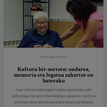
07 OTSAILA 2019
Kultura bir-sortzen: ondarea,
memoria eta legatua zahartze on
baterako
Gaur ekimen interesgarri batera gerturatu nahi
zaituztegu, non gure Bermingham eguneko zentrora
etortzen diren adinekoen talde batek partehartu