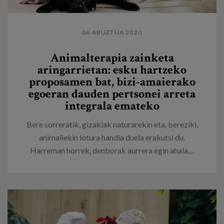
06 ABUZTUA 2020
Animalterapia zainketa
aringarrietan: esku hartzeko
proposamen bat, bizi-amaierako
egoeran dauden pertsonei arreta
integrala emateko
Bere sorreratik, gizakiak naturarekin eta, bereziki,
animaliekin lotura handia duela erakutsi du.
Harreman horrek, denborak aurrera egin ahala,...