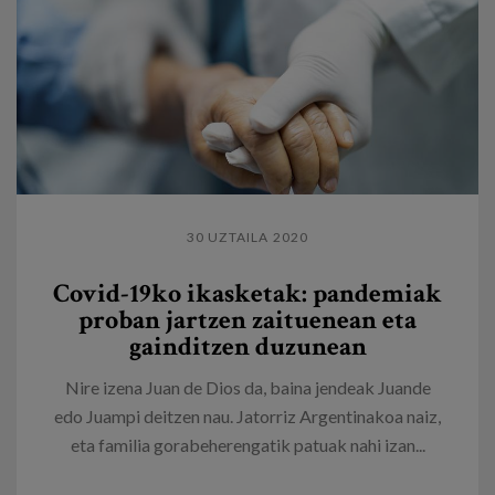
30 UZTAILA 2020
Covid-19ko ikasketak: pandemiak
proban jartzen zaituenean eta
gainditzen duzunean
Nire izena Juan de Dios da, baina jendeak Juande
edo Juampi deitzen nau. Jatorriz Argentinakoa naiz,
eta familia gorabeherengatik patuak nahi izan...