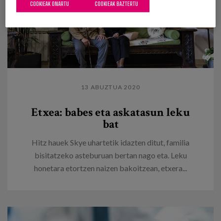
COOKIEAK ONARTU
COOKIEAK BAZTERTU
13 ABUZTUA 2020
Etxea: babes eta askatasun leku
bat
Hitz hauek Skye uhartetik idazten ditut, familia
bisitatzeko asteburuan bertan nago eta. Leku
honetara etortzen naizen bakoitzean, etxera...