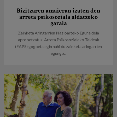
Egizu lan gurekin
Bizitzaren amaieran izaten den
Salaketa-kanala
arreta psikosoziala aldatzeko
garaia
es
Zainketa Aringarrien Nazioarteko Eguna dela
aprobetxatuz, Arreta Psikosozialeko Taldeak
eu
(EAPS) gogoeta egin nahi du zainketa aringarrien
egungo...