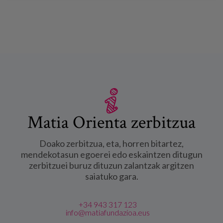
Matia Orienta zerbitzua
Doako zerbitzua, eta, horren bitartez,
mendekotasun egoerei edo eskaintzen ditugun
zerbitzuei buruz dituzun zalantzak argitzen
saiatuko gara.
+34 943 317 123
info@matiafundazioa.eus