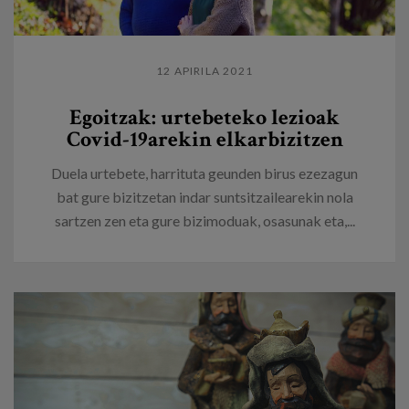
12 APIRILA 2021
Egoitzak: urtebeteko lezioak
Covid-19arekin elkarbizitzen
Duela urtebete, harrituta geunden birus ezezagun
bat gure bizitzetan indar suntsitzailearekin nola
sartzen zen eta gure bizimoduak, osasunak eta,...