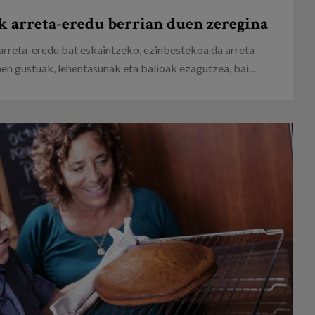
k arreta-eredu berrian duen zeregina
arreta-eredu bat eskaintzeko, ezinbestekoa da arreta
n gustuak, lehentasunak eta balioak ezagutzea, bai...