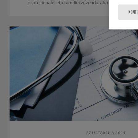
profesionalei eta familiei zuzendutako gomendioen bi
KONF
27 URTARRILA 2014