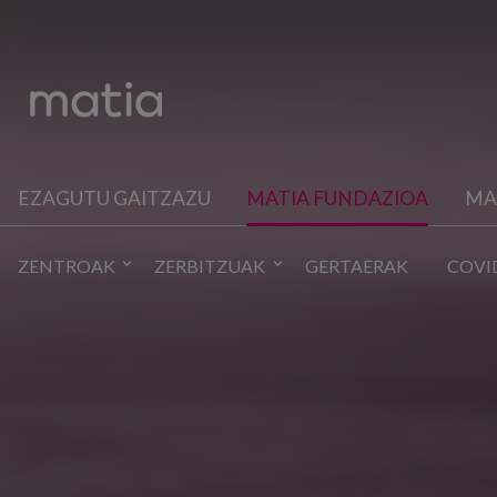
EZAGUTU GAITZAZU
MATIA FUNDAZIOA
MA
ZENTROAK
ZERBITZUAK
GERTAERAK
COVI