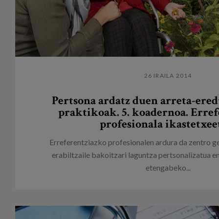
26 IRAILA 2014
Pertsona ardatz duen arreta-ere
praktikoak. 5. koadernoa. Erre
profesionala ikastetxee
Erreferentziazko profesionalen ardura da zentro 
erabiltzaile bakoitzari laguntza pertsonalizatua
etengabeko...