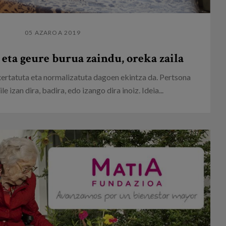
05 AZAROA 2019
 eta geure burua zaindu, oreka zaila
xertatuta eta normalizatuta dagoen ekintza da. Pertsona
e izan dira, badira, edo izango dira inoiz. Ideia...