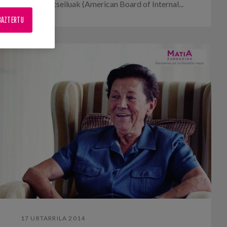
untzako Kontseiluak (American Board of Internal...
BAZTERTU
17 URTARRILA 2014