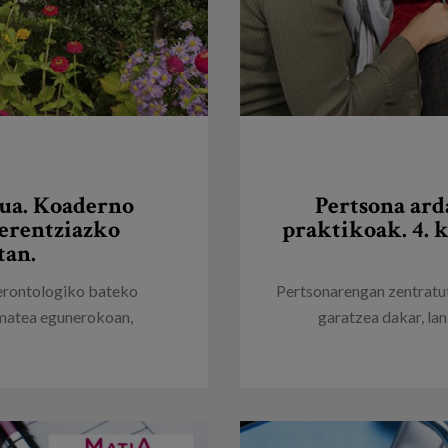
dua. Koaderno
Pertsona ard
ferentziazko
praktikoak. 4. 
tan.
gerontologiko bateko
Pertsonarengan zentratut
 ematea egunerokoan,
garatzea dakar, lan