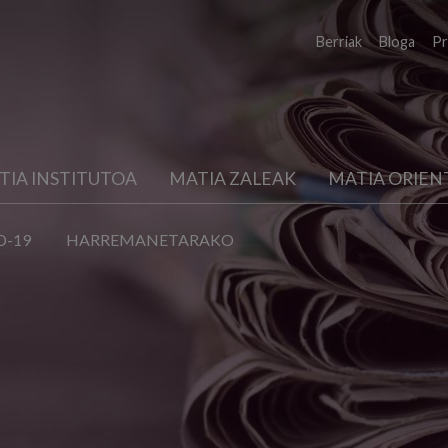
Berriak
Bloga
Pr
TIA INSTITUTOA
MATIA ZALEAK
MATIA ORIEN
D-19
HARREMANETARAKO