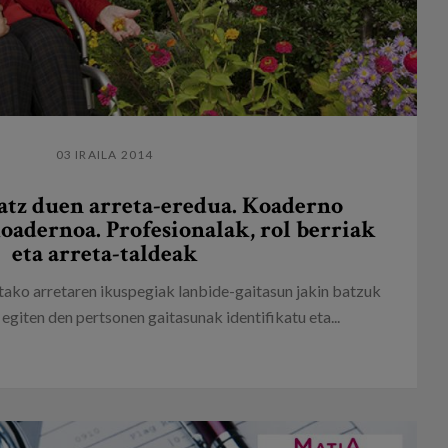
03 IRAILA 2014
atz duen arreta-eredua. Koaderno
koadernoa. Profesionalak, rol berriak
eta arreta-taldeak
ako arretaren ikuspegiak lanbide-gaitasun jakin batzuk
 egiten den pertsonen gaitasunak identifikatu eta...