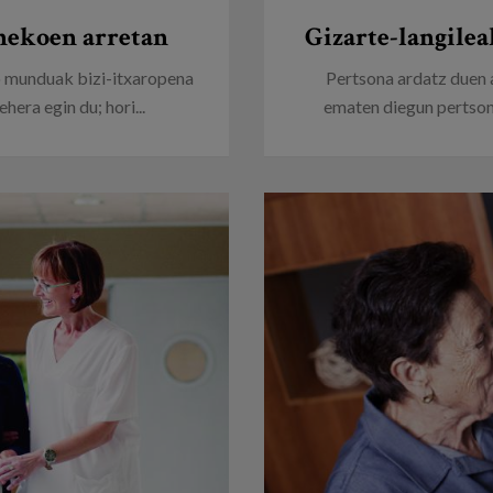
nekoen arretan
Gizarte-langilea
 munduak bizi-itxaropena
Pertsona ardatz duen 
hera egin du; hori...
ematen diegun pertsone