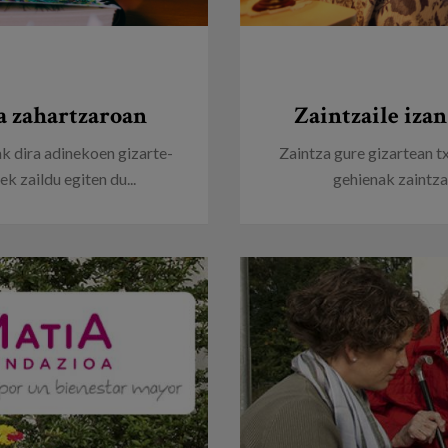
a zahartzaroan
Zaintzaile izan
k dira adinekoen gizarte-
Zaintza gure gizartean t
k zaildu egiten du...
gehienak zaintzail