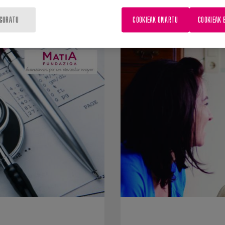
garren atala, horiek...
Amerikako Barne Medik
IGURATU
COOKIEAK ONARTU
COOKIEAK 