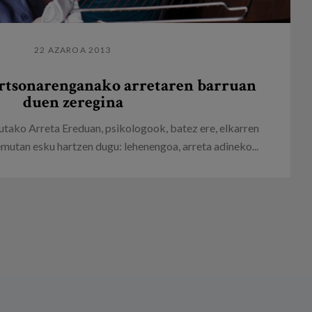
22 AZAROA 2013
rtsonarenganako arretaren barruan
duen zeregina
tako Arreta Ereduan, psikologook, batez ere, elkarren
utan esku hartzen dugu: lehenengoa, arreta adineko...