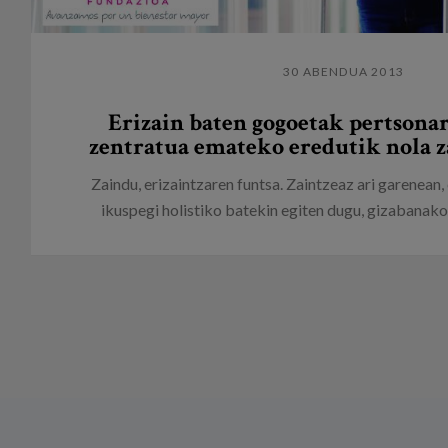
30 ABENDUA 2013
Erizain baten gogoetak pertsona
zentratua emateko eredutik nola z
Zaindu, erizaintzaren funtsa. Zaintzeaz ari garenean
ikuspegi holistiko batekin egiten dugu, gizabanakoar
Orriak