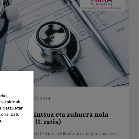
eko,
06 MAIATZA 2014
es-taldeak
ne batzuetan
ly edo jakintsua eta zuhurra nola
sonalizatu
aukeratu (1. zatia)
a,
13an, Ameriketako Geriatria Elkartearen laguntzarekin,