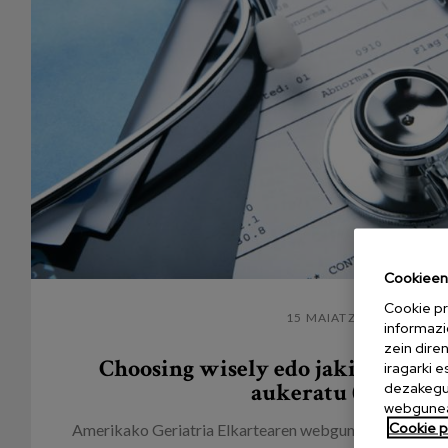
Cookieen 
Cookie pr
15 MAIATZA 2014
informazi
zein dire
Choosing wisely edo jakintsua et
iragarki 
aukeratu (2. zatia)
dezakegu 
webgunea
Cookie po
Amerikako Geriatria Elkartearen webgunean argitaratu