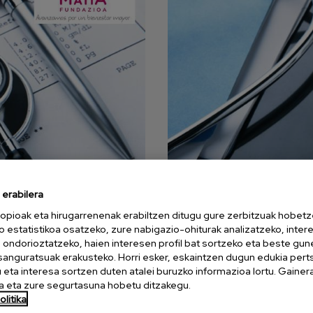
erabilera
opioak eta hirugarrenenak erabiltzen ditugu gure zerbitzuak hobetz
o estatistikoa osatzeko, zure nabigazio-ohiturak analizatzeko, inter
n ondorioztatzeko, haien interesen profil bat sortzeko eta beste gu
a zuhurra nola
Choosing wise
esanguratsuak erakusteko. Horri esker, eskaintzen dugun edukia pert
eta interesa sortzen duten atalei buruzko informazioa lortu. Gainer
 eta zure segurtasuna hobetu ditzakegu.
litika
 da aurten osasun arloko
Zorionak berriz ere. 20