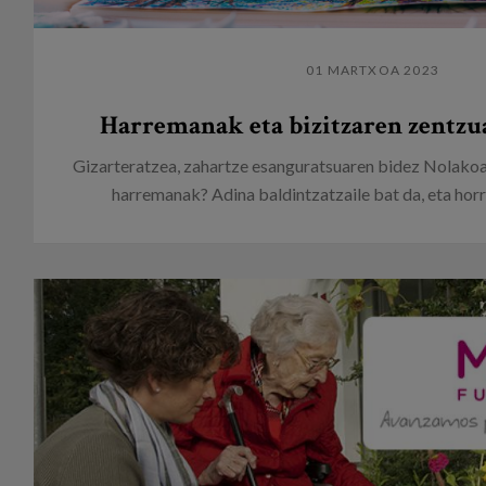
01 MARTXOA 2023
Harremanak eta bizitzaren zentzu
Gizarteratzea, zahartze esanguratsuaren bidez Nolakoa
harremanak? Adina baldintzatzaile bat da, eta horre