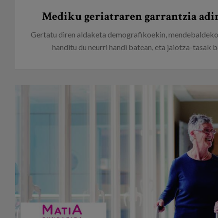
Mediku geriatraren garrantzia adi
Gertatu diren aldaketa demografikoekin, mendebaldeko
handitu du neurri handi batean, eta jaiotza-tasak be