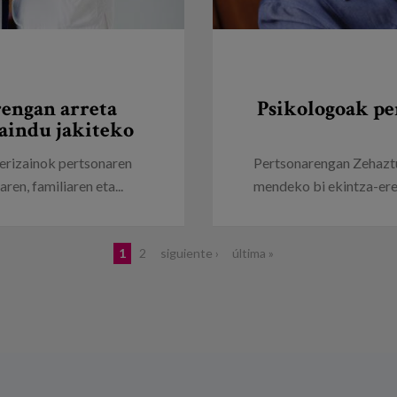
rengan arreta
Psikologoak pe
aindu jakiteko
, erizainok pertsonaren
Pertsonarengan Zehaztu
en, familiaren eta...
mendeko bi ekintza-erem
1
2
siguiente ›
última »