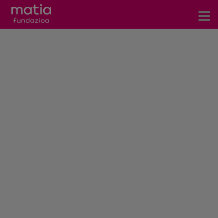
Centros
Servicios
Eventos
Contacto
Noticias
Blog
Prensa
Trabaja con nosotros