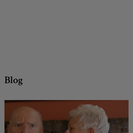
Canal de denuncias
es
eu
Blog