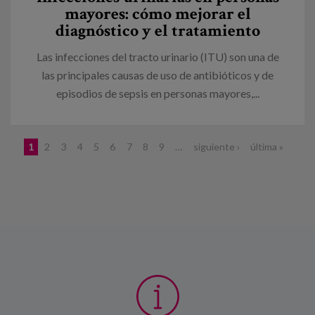
mayores: cómo mejorar el
diagnóstico y el tratamiento
Las infecciones del tracto urinario (ITU) son una de
las principales causas de uso de antibióticos y de
episodios de sepsis en personas mayores,...
Páginas
1
2
3
4
5
6
7
8
9
…
siguiente ›
última »