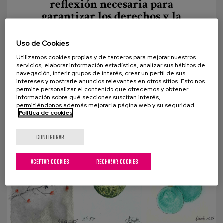
reflexión necesaria para
garantizar los derechos y la
dignidad de las personas.
Uso de Cookies
En los entornos de cuidados, acompañar a una
Utilizamos cookies propias y de terceros para mejorar nuestros
persona significa proteger su bienestar, su
servicios, elaborar información estadística, analizar sus hábitos de
seguridad y su salud. Pero cuidar va más allá de
navegación, inferir grupos de interés, crear un perfil de sus
intereses y mostrarle anuncios relevantes en otros sitios. Esto nos
evitar...
permite personalizar el contenido que ofrecemos y obtener
información sobre qué secciones suscitan interés,
permitiéndonos además mejorar la página web y su seguridad.
Política de cookies
CONFIGURAR
ACEPTAR COOKIES
RECHAZAR COOKIES