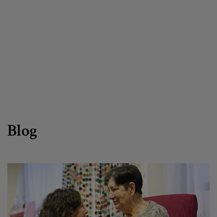
Canal de denuncias
es
eu
Blog