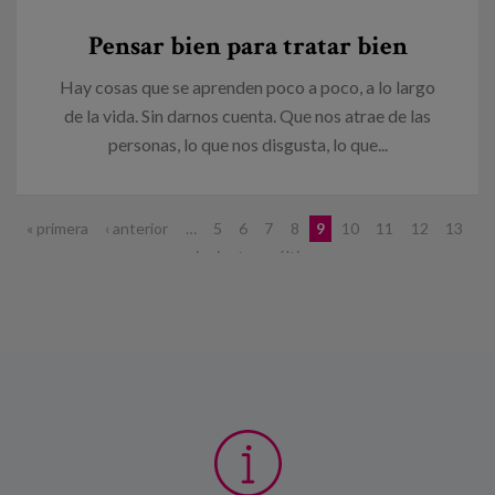
Pensar bien para tratar bien
Hay cosas que se aprenden poco a poco, a lo largo
de la vida. Sin darnos cuenta. Que nos atrae de las
personas, lo que nos disgusta, lo que...
Páginas
« primera
‹ anterior
…
5
6
7
8
9
10
11
12
13
…
siguiente ›
última »