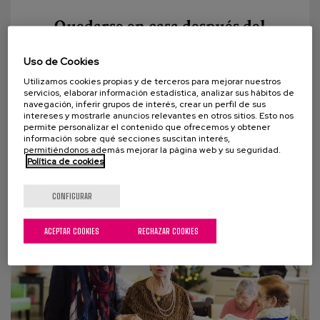
Quedarse en casa después del
coronavirus: Un derecho también
para las personas que viven en
Uso de Cookies
residencias
Utilizamos cookies propias y de terceros para mejorar nuestros
servicios, elaborar información estadística, analizar sus hábitos de
Vivimos tiempos de incertidumbre en el ámbito del
navegación, inferir grupos de interés, crear un perfil de sus
intereses y mostrarle anuncios relevantes en otros sitios. Esto nos
envejecimiento. En esta pandemia que nos invade las
permite personalizar el contenido que ofrecemos y obtener
información sobre qué secciones suscitan interés,
personas mayores han cobrado...
permitiéndonos además mejorar la página web y su seguridad.
Política de cookies
CONFIGURAR
ACEPTAR COOKIES
RECHAZAR COOKIES