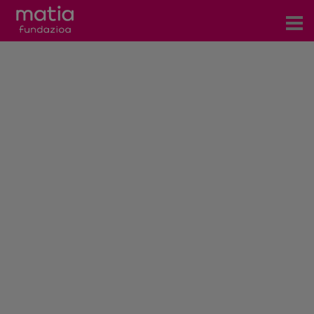
Centros
Servicios
Eventos
Contacto
Noticias
Blog
Prensa
Trabaja con nosotros