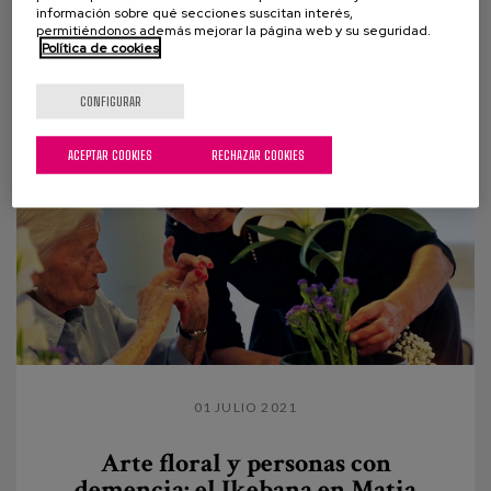
información sobre qué secciones suscitan interés,
habitual en las demencias como es la pérdida de la
permitiéndonos además mejorar la página web y su seguridad.
Política de cookies
sensación de tener sed. Lo hacemos con una doble...
CONFIGURAR
ACEPTAR COOKIES
RECHAZAR COOKIES
01 JULIO 2021
Arte floral y personas con
demencia: el Ikebana en Matia