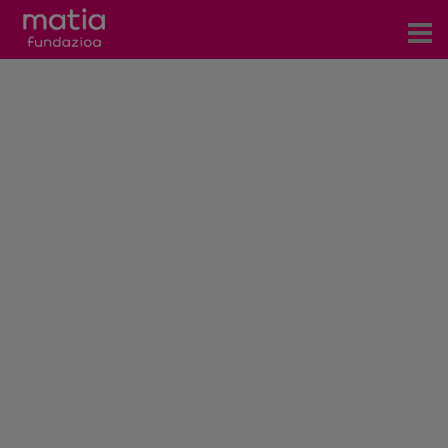
Centros
Servicios
Eventos
Contacto
Noticias
Blog
Prensa
Trabaja con nosotros