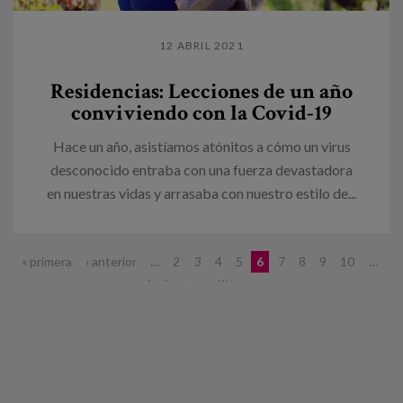
12 ABRIL 2021
Residencias: Lecciones de un año
conviviendo con la Covid-19
Hace un año, asistíamos atónitos a cómo un virus
desconocido entraba con una fuerza devastadora
en nuestras vidas y arrasaba con nuestro estilo de...
Páginas
« primera
‹ anterior
…
2
3
4
5
6
7
8
9
10
…
siguiente ›
última »