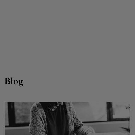
Canal de denuncias
es
eu
Blog