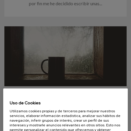
por fin me he decidido escribir unas...
06 SEPTIEMBRE 2021
Uso de Cookies
La ausencia de sed, otro descuido
Utilizamos cookies propias y de terceros para mejorar nuestros
servicios, elaborar información estadística, analizar sus hábitos de
de la demencia
navegación, inferir grupos de interés, crear un perfil de sus
intereses y mostrarle anuncios relevantes en otros sitios. Esto nos
permite personalizar el contenido que ofrecemos y obtener
En esta ocasión os aproximamos a una situación