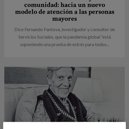
comunidad: hacia un nuevo
modelo de atención a las personas
mayores
Dice Fernando Fantova, investigador y consultor de
Servicios Sociales, que la pandemia global “está
suponiendo una prueba de estrés para todos...