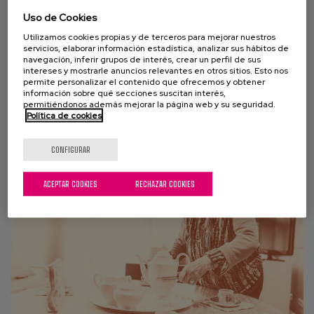
Uso de Cookies
02 JUNIO 2020
Utilizamos cookies propias y de terceros para mejorar nuestros
servicios, elaborar información estadística, analizar sus hábitos de
Reflexiones éticas sobre COVID-19
navegación, inferir grupos de interés, crear un perfil de sus
intereses y mostrarle anuncios relevantes en otros sitios. Esto nos
“La edad no es la clave, y la seguridad no es lo único”
permite personalizar el contenido que ofrecemos y obtener
información sobre qué secciones suscitan interés,
Compartimos, a continuación, un breve extracto de
permitiéndonos además mejorar la página web y su seguridad.
Política de cookies
un documento que reúne una serie de...
CONFIGURAR
ACEPTAR COOKIES
RECHAZAR COOKIES