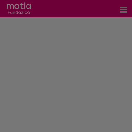
Centros
Servicios
Eventos
Contacto
Noticias
Blog
Prensa
Trabaja con nosotros