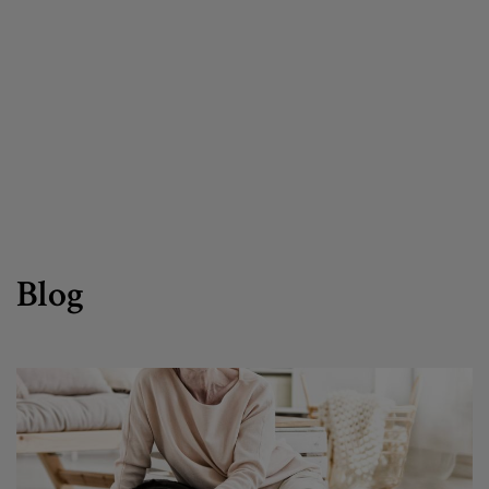
Canal de denuncias
es
eu
Blog