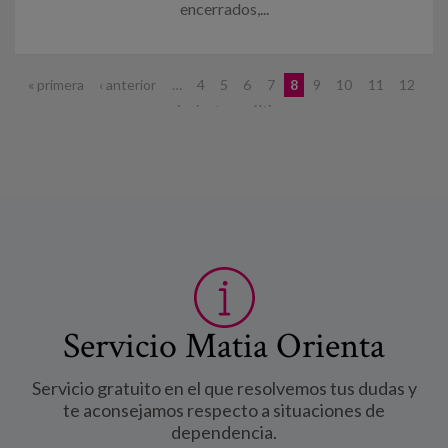
encerrados,...
Páginas
« primera
‹ anterior
…
4
5
6
7
8
9
10
11
12
…
siguiente ›
última »
Servicio Matia Orienta
Servicio gratuito en el que resolvemos tus dudas y
te aconsejamos respecto a situaciones de
dependencia.