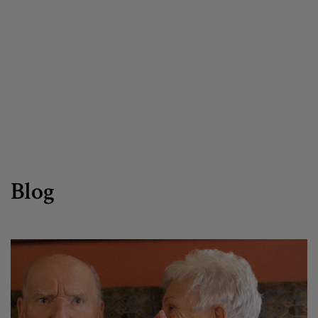
Canal de denuncias
es
eu
Blog