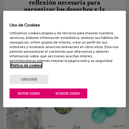
reflexión necesaria para
garantizar los derechos y la
dignidad de las personas.
Uso de Cookies
En los entornos de cuidados, acompañar a una
Utilizamos cookies propias y de terceros para mejorar nuestros
persona significa proteger su bienestar, su
servicios, elaborar información estadística, analizar sus hábitos de
seguridad y su salud. Pero cuidar va más allá de
navegación, inferir grupos de interés, crear un perfil de sus
intereses y mostrarle anuncios relevantes en otros sitios. Esto nos
evitar...
permite personalizar el contenido que ofrecemos y obtener
información sobre qué secciones suscitan interés,
permitiéndonos además mejorar la página web y su seguridad.
Política de cookies
CONFIGURAR
ACEPTAR COOKIES
RECHAZAR COOKIES