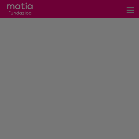
Centros
Servicios
Eventos
Contacto
Noticias
Blog
Prensa
Trabaja con nosotros