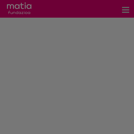
Centros
Servicios
Eventos
Contacto
Noticias
Blog
Prensa
Trabaja con nosotros