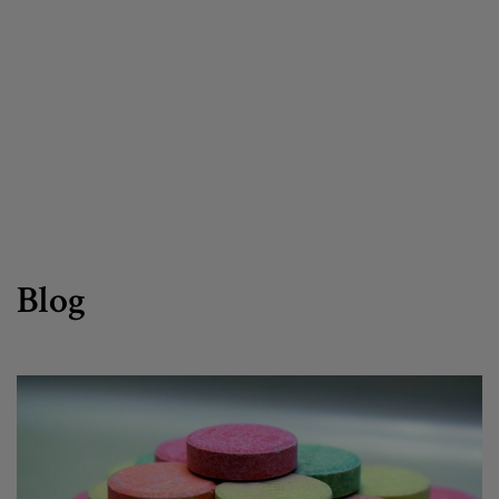
Canal de denuncias
es
eu
Blog