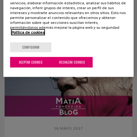
Alzheimer y otras demencias
servicios, elaborar información estadística, analizar sus hábitos de
navegación, inferir grupos de interés, crear un perfil de sus
intereses y mostrarle anuncios relevantes en otros sitios. Esto nos
Desde Matia Fundazioa se han elaborado seis
permite personalizar el contenido que ofrecemos y obtener
nuevas guías que reúnen consejos generales
información sobre qué secciones suscitan interés,
permitiéndonos además mejorar la página web y su seguridad.
dirigidos a familiares y cuidadores que...
Política de cookies
CONFIGURAR
ACEPTAR COOKIES
RECHAZAR COOKIES
18 MAYO 2017