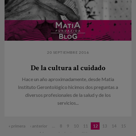
20 SEPTIEMBRE 2016
De la cultura al cuidado
Hace un año aproximadamente, desde Matia
Instituto Gerontológico hicimos dos preguntas a
diversos profesionales de la salud y de los
servicios...
Páginas
« primera
‹ anterior
…
8
9
10
11
12
13
14
15
16
…
siguiente ›
última »