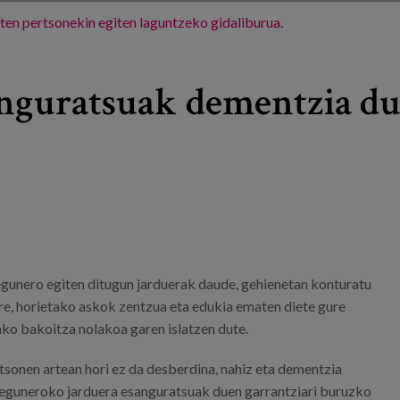
en pertsonekin egiten laguntzeko gidaliburua.
nguratsuak dementzia du
egunero egiten ditugun jarduerak daude, gehienetan konturatu
ere, horietako askok zentzua eta edukia ematen diete gure
ako bakoitza nolakoa garen islatzen dute.
sonen artean hori ez da desberdina, nahiz eta dementzia
eguneroko jarduera esanguratsuak duen garrantziari buruzko