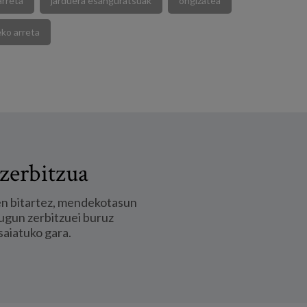
arreta
jarduera esanguratsuak
ongizatea
ko arreta
zerbitzua
en bitartez, mendekotasun
ugun zerbitzuei buruz
saiatuko gara.