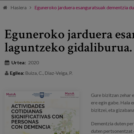
Hasiera
Eguneroko jarduera esanguratsuak dementzia dut
Eguneroko jarduera esa
laguntzeko gidaliburua.
Urtea:
2020
Egilea:
Buiza, C., Diaz-Veiga, P.
Gure bizitzan zehar 
ere egin gabe. Hala 
bizitzei, eta gizaban
Dementzia duten pert
duten pertsonentzat 