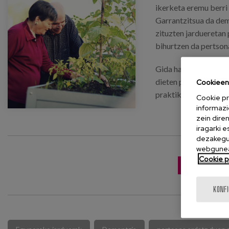
ikerketa eremu berri
Garrantzitsua da dem
zituzten jardueretan 
bihurtzen da pertson
Gida hau prestatu da
dieten pertsonek egu
Cookieen 
praktiko bat izan de
Cookie pr
informazi
zein dire
iragarki 
dezakegu 
webgunea
Cookie po
JAITSI ARGI
KONF