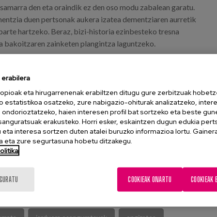
 samarra den eta oraindik ez den oso modu zabalean garatu.
entzia duen pertsonak aukera izatea dementziaren aurretik
parte hartzeko. Beraz, bizi-historia ezinbesteko tresna
a bakoitzaren zainketen plangintza laguntzeko.
 dementzia duten pertsonei eguneroko errutinetan laguntzen
neroko jarduera terapeutiko esanguratsuak egiteko tresna
erabilera
zaten.
opioak eta hirugarrenenak erabiltzen ditugu gure zerbitzuak hobetz
o estatistikoa osatzeko, zure nabigazio-ohiturak analizatzeko, inter
n ondorioztatzeko, haien interesen profil bat sortzeko eta beste gu
esanguratsuak erakusteko. Horri esker, eskaintzen dugun edukia pert
eta interesa sortzen duten atalei buruzko informazioa lortu. Gainer
 eta zure segurtasuna hobetu ditzakegu.
litika
TALPEN OSOA
IGURATU
COOKIEAK ONARTU
COOKIEAK 