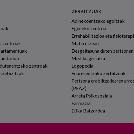
ZERBITZUAK
Adinekoentzako egoitzak
roak
Eguneko zentroa
Errehabilitazioa eta fisioterap
io zentroak
Matia etxean
partamentuak
Desgaitasuna duten pertsonen
sanitarioa
Mediku geriatra
 dutenentzako zentroak
Logopedia
etxebizitzak
Enpresentzako zerbitzuak
Pertsona erabiltzailearen arre
(PEAZ)
Arreta Psikosoziala
Farmazia
Etika Batzordea