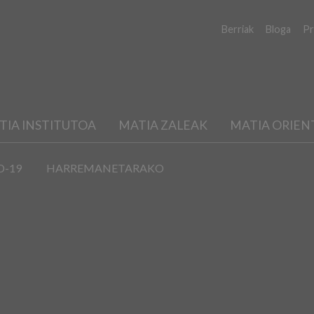
Berriak
Bloga
Pr
TIA INSTITUTOA
MATIA ZALEAK
MATIA ORIEN
D-19
HARREMANETARAKO