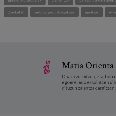
Eguneroko jarduerak
Dementzia
pertsona ardatz duen 
Zainketak
zerbitzu gerontologikoak
egoitzak
etxe
Matia Orienta 
Doako zerbitzua, eta, horr
egoerei edo eskaintzen dit
dituzun zalantzak argitzen 