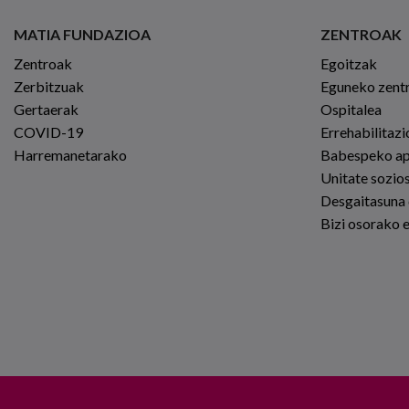
MATIA FUNDAZIOA
ZENTROAK
Zentroak
Egoitzak
Zerbitzuak
Eguneko zent
Gertaerak
Ospitalea
COVID-19
Errehabilitaz
Harremanetarako
Babespeko a
Unitate sozio
Desgaitasuna
Bizi osorako 