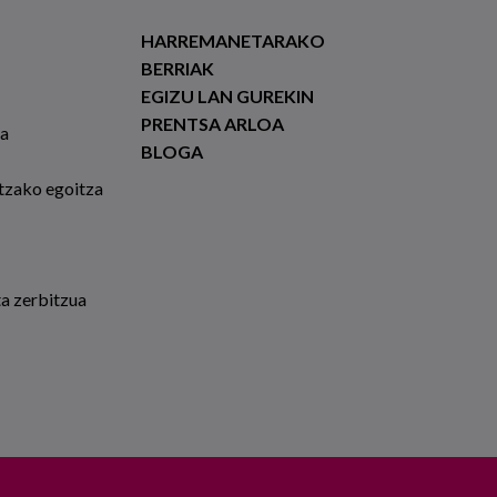
HARREMANETARAKO
BERRIAK
EGIZU LAN GUREKIN
PRENTSA ARLOA
ia
BLOGA
tzako egoitza
ta zerbitzua