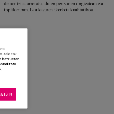
dementzia aurreratua duten pertsonen ongizatean eta
inplikazioan. Lau kasuren ikerketa kualitatiboa
eko,
es-taldeak
ne batzuetan
sonalizatu
a,
BAZTERTU