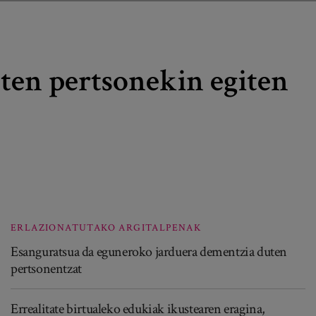
ten pertsonekin egiten
ERLAZIONATUTAKO ARGITALPENAK
Esanguratsua da eguneroko jarduera dementzia duten
pertsonentzat
Errealitate birtualeko edukiak ikustearen eragina,