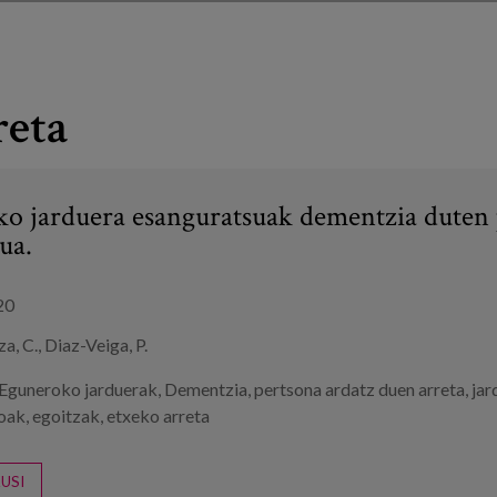
reta
o jarduera esanguratsuak dementzia duten 
ua.
20
a, C., Diaz-Veiga, P.
Eguneroko jarduerak
,
Dementzia
,
pertsona ardatz duen arreta
,
jar
oak
,
egoitzak
,
etxeko arreta
USI