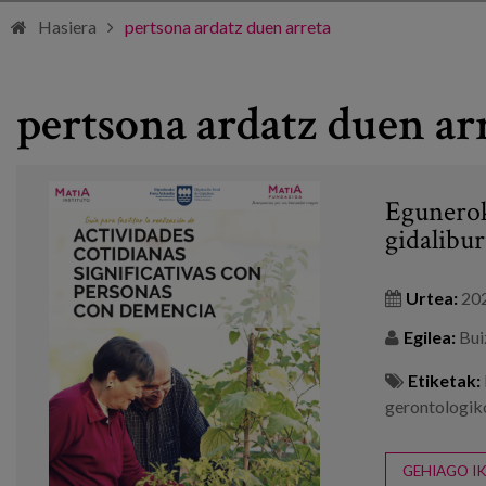
Hasiera
pertsona ardatz duen arreta
pertsona ardatz duen ar
Egunerok
gidalibur
Urtea:
20
Egilea:
Buiz
Etiketak:
gerontologik
GEHIAGO IK