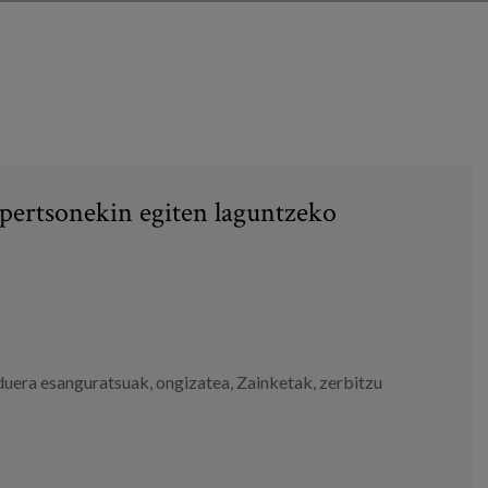
pertsonekin egiten laguntzeko
duera esanguratsuak
,
ongizatea
,
Zainketak
,
zerbitzu