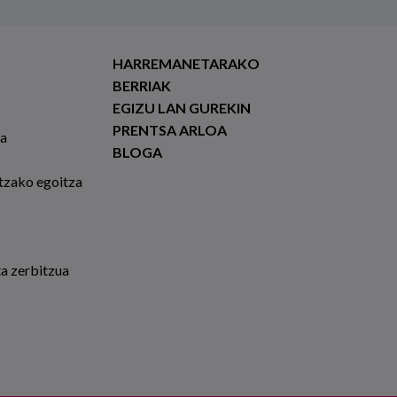
HARREMANETARAKO
BERRIAK
EGIZU LAN GUREKIN
PRENTSA ARLOA
ia
BLOGA
tzako egoitza
ta zerbitzua