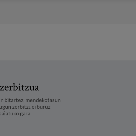
zerbitzua
en bitartez, mendekotasun
ugun zerbitzuei buruz
saiatuko gara.