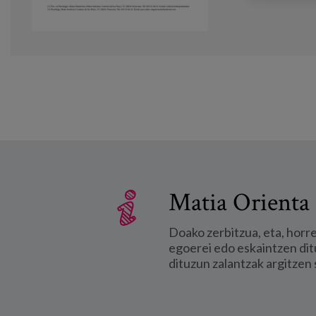
Matia Orienta 
Doako zerbitzua, eta, horr
egoerei edo eskaintzen dit
dituzun zalantzak argitzen 