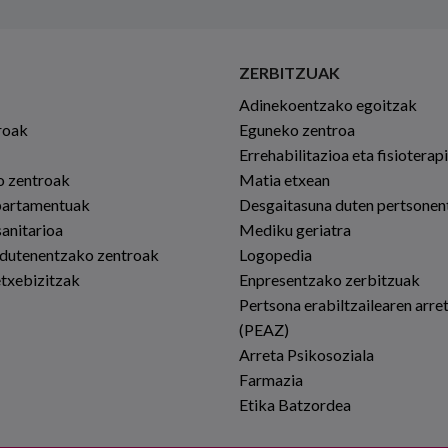
ZERBITZUAK
Adinekoentzako egoitzak
roak
Eguneko zentroa
Errehabilitazioa eta fisioterap
io zentroak
Matia etxean
partamentuak
Desgaitasuna duten pertsonen
sanitarioa
Mediku geriatra
 dutenentzako zentroak
Logopedia
etxebizitzak
Enpresentzako zerbitzuak
Pertsona erabiltzailearen arre
(PEAZ)
Arreta Psikosoziala
Farmazia
Etika Batzordea