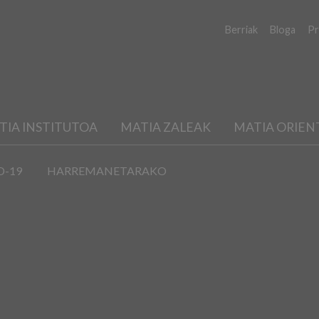
Berriak
Bloga
Pr
TIA INSTITUTOA
MATIA ZALEAK
MATIA ORIEN
D-19
HARREMANETARAKO