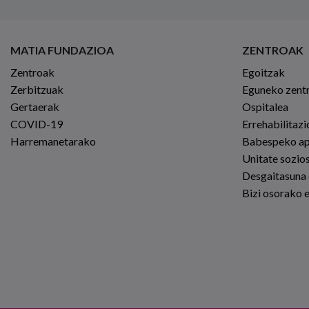
MATIA FUNDAZIOA
ZENTROAK
Zentroak
Egoitzak
Zerbitzuak
Eguneko zent
Gertaerak
Ospitalea
COVID-19
Errehabilitaz
Harremanetarako
Babespeko a
Unitate sozio
Desgaitasuna
Bizi osorako 