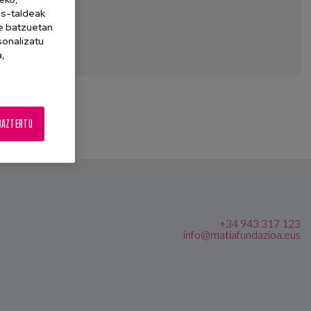
es-taldeak
ne batzuetan
sonalizatu
a,
BAZTERTU
+34 943 317 123
info@matiafundazioa.eus