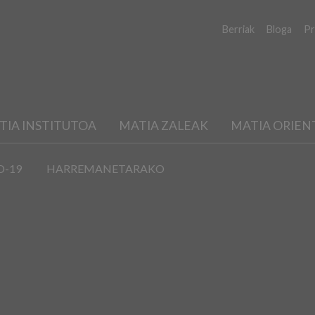
Berriak
Bloga
Pr
TIA INSTITUTOA
MATIA ZALEAK
MATIA ORIEN
D-19
HARREMANETARAKO