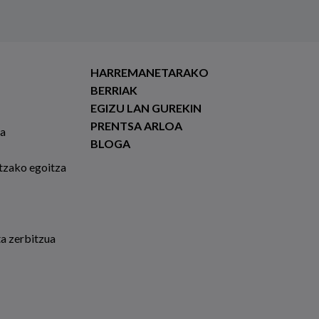
HARREMANETARAKO
BERRIAK
EGIZU LAN GUREKIN
PRENTSA ARLOA
ia
BLOGA
tzako egoitza
ta zerbitzua