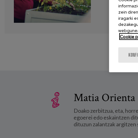
informazi
zein dire
iragarki 
dezakegu 
webgunea
Cookie po
KONF
Matia Orienta 
Doako zerbitzua, eta, horr
egoerei edo eskaintzen dit
dituzun zalantzak argitzen 