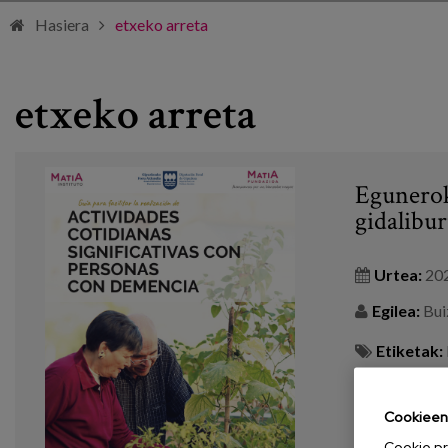
Hasiera
etxeko arreta
etxeko arreta
Egunerok
gidalibur
Urtea:
20
Egilea:
Buiz
Etiketak:
gerontologik
Cookieen 
GEHIAGO IK
Cookie pr