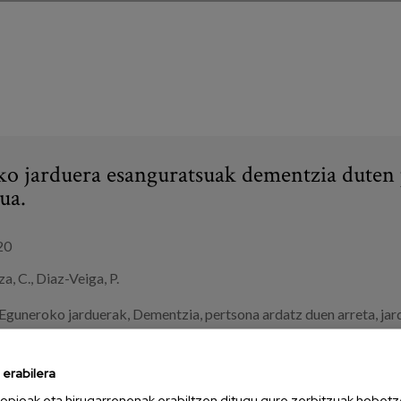
o jarduera esanguratsuak dementzia duten 
ua.
20
a, C., Diaz-Veiga, P.
Eguneroko jarduerak
,
Dementzia
,
pertsona ardatz duen arreta
,
jar
oak
,
egoitzak
,
etxeko arreta
erabilera
USI
opioak eta hirugarrenenak erabiltzen ditugu gure zerbitzuak hobetz