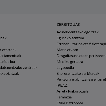
ZERBITZUAK
Adinekoentzako egoitzak
roak
Eguneko zentroa
Errehabilitazioa eta fisioterap
io zentroak
Matia etxean
partamentuak
Desgaitasuna duten pertsonen
sanitarioa
Mediku geriatra
 dutenentzako zentroak
Logopedia
etxebizitzak
Enpresentzako zerbitzuak
Pertsona erabiltzailearen arre
(PEAZ)
Arreta Psikosoziala
Farmazia
Etika Batzordea