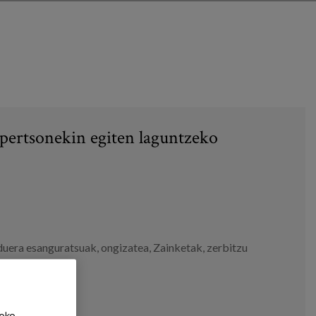
pertsonekin egiten laguntzeko
duera esanguratsuak
,
ongizatea
,
Zainketak
,
zerbitzu
eko,