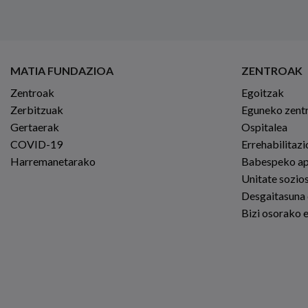
MATIA FUNDAZIOA
ZENTROAK
Zentroak
Egoitzak
Zerbitzuak
Eguneko zent
Gertaerak
Ospitalea
COVID-19
Errehabilitaz
Harremanetarako
Babespeko a
Unitate sozio
Desgaitasuna
Bizi osorako 