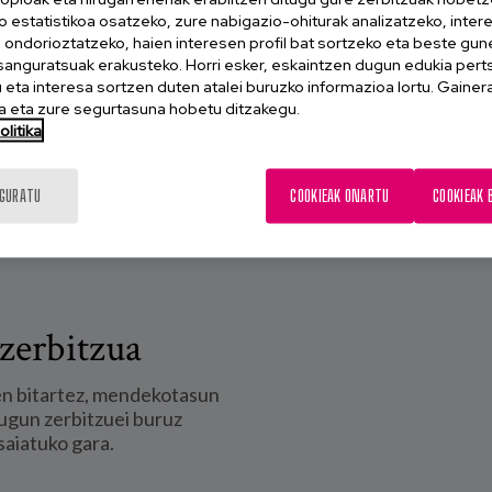
o estatistikoa osatzeko, zure nabigazio-ohiturak analizatzeko, inter
n ondorioztatzeko, haien interesen profil bat sortzeko eta beste gu
esanguratsuak erakusteko. Horri esker, eskaintzen dugun edukia pert
eta interesa sortzen duten atalei buruzko informazioa lortu. Gainer
 eta zure segurtasuna hobetu ditzakegu.
litika
IGURATU
COOKIEAK ONARTU
COOKIEAK 
zerbitzua
en bitartez, mendekotasun
ugun zerbitzuei buruz
saiatuko gara.