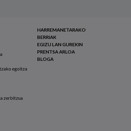
HARREMANETARAKO
BERRIAK
EGIZU LAN GUREKIN
PRENTSA ARLOA
ia
BLOGA
tzako egoitza
ta zerbitzua