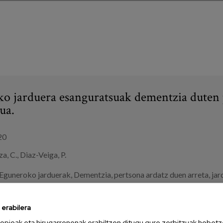
o jarduera esanguratsuak dementzia duten 
ua.
20
a, C., Diaz-Veiga, P.
Eguneroko jarduerak
,
Dementzia
,
pertsona ardatz duen arreta
,
jar
oak
,
egoitzak
,
etxeko arreta
erabilera
USI
opioak eta hirugarrenenak erabiltzen ditugu gure zerbitzuak hobetz