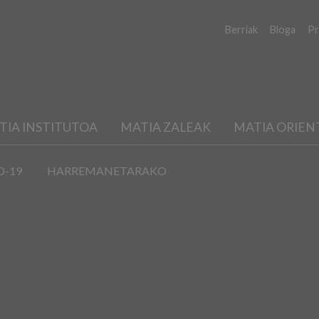
Berriak
Bloga
Pr
TIA INSTITUTOA
MATIA ZALEAK
MATIA ORIEN
D-19
HARREMANETARAKO