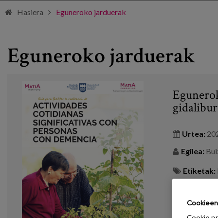
Hasiera
Eguneroko jarduerak
Eguneroko jarduerak
Egunerok
gidalibur
Urtea:
20
Egilea:
Buiz
Etiketak:
gerontologik
Cookieen 
GEHIAGO IK
Cookie pr