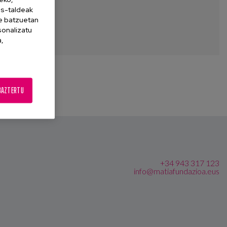
es-taldeak
ne batzuetan
sonalizatu
a,
BAZTERTU
+34 943 317 123
info@matiafundazioa.eus