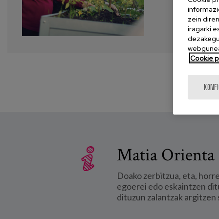
informazi
zein dire
iragarki 
dezakegu 
webgunea
Cookie po
KONF
Matia Orienta 
Doako zerbitzua, eta, horr
egoerei edo eskaintzen dit
dituzun zalantzak argitzen 