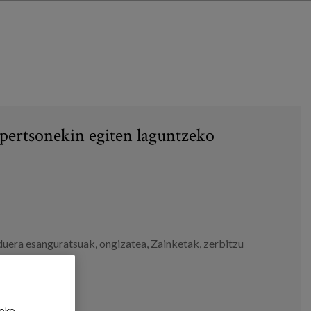
pertsonekin egiten laguntzeko
duera esanguratsuak
,
ongizatea
,
Zainketak
,
zerbitzu
eko,