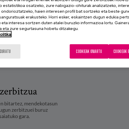
o estatistikoa osatzeko, zure nabigazio-ohiturak analizatzeko, inter
n ondorioztatzeko, haien interesen profil bat sortzeko eta beste gu
esanguratsuak erakusteko. Horri esker, eskaintzen dugun edukia pert
eta interesa sortzen duten atalei buruzko informazioa lortu. Gainer
 eta zure segurtasuna hobetu ditzakegu.
litika
IGURATU
COOKIEAK ONARTU
COOKIEAK 
zerbitzua
en bitartez, mendekotasun
ugun zerbitzuei buruz
saiatuko gara.