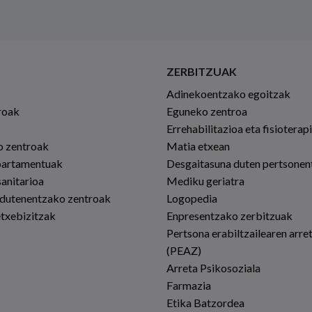
ZERBITZUAK
Adinekoentzako egoitzak
roak
Eguneko zentroa
Errehabilitazioa eta fisioterap
io zentroak
Matia etxean
partamentuak
Desgaitasuna duten pertsonen
sanitarioa
Mediku geriatra
 dutenentzako zentroak
Logopedia
etxebizitzak
Enpresentzako zerbitzuak
Pertsona erabiltzailearen arre
(PEAZ)
Arreta Psikosoziala
Farmazia
Etika Batzordea