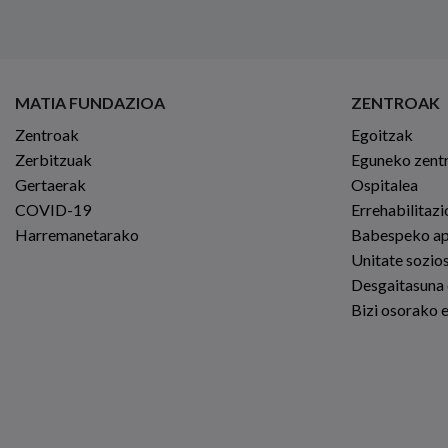
MATIA FUNDAZIOA
ZENTROAK
Zentroak
Egoitzak
Zerbitzuak
Eguneko zent
Gertaerak
Ospitalea
COVID-19
Errehabilitaz
Harremanetarako
Babespeko a
Unitate sozio
Desgaitasuna
Bizi osorako 