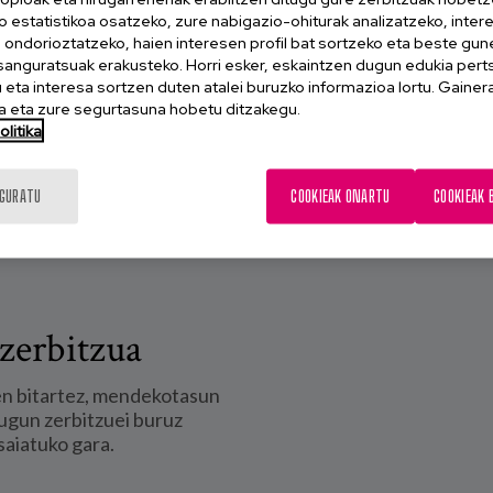
o estatistikoa osatzeko, zure nabigazio-ohiturak analizatzeko, inter
n ondorioztatzeko, haien interesen profil bat sortzeko eta beste gu
esanguratsuak erakusteko. Horri esker, eskaintzen dugun edukia pert
eta interesa sortzen duten atalei buruzko informazioa lortu. Gainer
 eta zure segurtasuna hobetu ditzakegu.
litika
IGURATU
COOKIEAK ONARTU
COOKIEAK 
zerbitzua
en bitartez, mendekotasun
ugun zerbitzuei buruz
saiatuko gara.