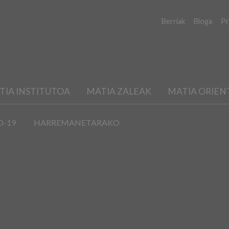
Berriak
Bloga
Pr
TIA INSTITUTOA
MATIA ZALEAK
MATIA ORIEN
D-19
HARREMANETARAKO