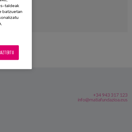
es-taldeak
ne batzuetan
sonalizatu
a,
BAZTERTU
+34 943 317 123
info@matiafundazioa.eus