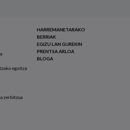
HARREMANETARAKO
BERRIAK
EGIZU LAN GUREKIN
PRENTSA ARLOA
ia
BLOGA
tzako egoitza
ta zerbitzua