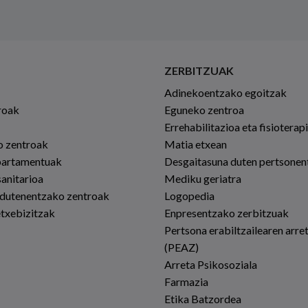
ZERBITZUAK
Adinekoentzako egoitzak
roak
Eguneko zentroa
Errehabilitazioa eta fisioterap
io zentroak
Matia etxean
partamentuak
Desgaitasuna duten pertsonen
sanitarioa
Mediku geriatra
 dutenentzako zentroak
Logopedia
etxebizitzak
Enpresentzako zerbitzuak
Pertsona erabiltzailearen arre
(PEAZ)
Arreta Psikosoziala
Farmazia
Etika Batzordea