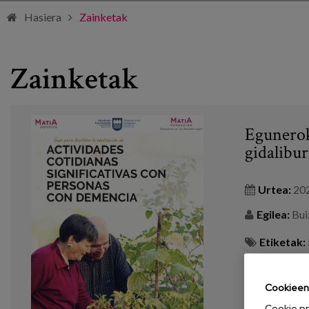
Hasiera
Zainketak
Zainketak
Egunerok
gidalibur
Urtea:
20
Egilea:
Buiz
Etiketak:
gerontologik
Cookieen 
GEHIAGO IK
Cookie pr