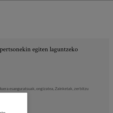
pertsonekin egiten laguntzeko
duera esanguratsuak
,
ongizatea
,
Zainketak
,
zerbitzu
eko,