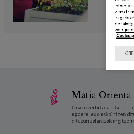
informazi
zein dire
iragarki 
dezakegu 
webgunea
Cookie po
KONF
Matia Orienta 
Doako zerbitzua, eta, horr
egoerei edo eskaintzen dit
dituzun zalantzak argitzen 