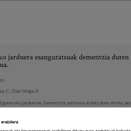
o jarduera esanguratsuak dementzia duten 
ua.
20
a, C., Diaz-Veiga, P.
Eguneroko jarduerak
,
Dementzia
,
pertsona ardatz duen arreta
,
jar
oak
,
egoitzak
,
etxeko arreta
erabilera
USI
opioak eta hirugarrenenak erabiltzen ditugu gure zerbitzuak hobetz