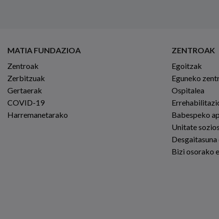
MATIA FUNDAZIOA
ZENTROAK
Zentroak
Egoitzak
Zerbitzuak
Eguneko zent
Gertaerak
Ospitalea
COVID-19
Errehabilitaz
Harremanetarako
Babespeko a
Unitate sozio
Desgaitasuna
Bizi osorako 