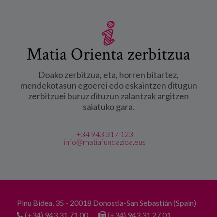
Matia Orienta zerbitzua
Doako zerbitzua, eta, horren bitartez,
mendekotasun egoerei edo eskaintzen ditugun
zerbitzuei buruz dituzun zalantzak argitzen
saiatuko gara.
+34 943 317 123
info@matiafundazioa.eus
Pinu Bidea, 35 - 20018 Donostia-San Sebastián (Spain)
(+34) 943 31 71 00
(+34) 943 31 27 01