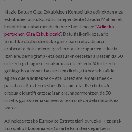
Nazio Batuen Giza Eskubideen Kontseiluko adinekoen giza
eskubideei buruzko aditu independente Claudia Mahlerrek
honako hau nabarmendu du bere txostenean:
"Adineko
pertsonen Giza Eskubideak”
. Datu fisikorik eza, arlo
tematiko desberdinetako generoaren eta adinaren
araberako datu adierazgarrien eta alderagarrien eskasia;
izan ere, demografia- eta osasun-inkestetan aipatzen da 50
urte edo gehiagoko emakumeak eta 55 edo 60 urte edo
gehiagoko gizonak baztertzen direla, eta horrek zaildu
egiten duela adinekoek – eta, batez ere, emakumeek –
pairatzen dituzten desberdintasun- eta diskriminazio-
ereduak identifikatzea; izan ere, nabarmentzen da 50
urtetik gorako emakumeen artean ohikoa dela daturik ez
izatea.
Adinekoentzako Europako Estrategiari buruzko Irizpenak,
Europako Ekonomia eta Gizarte Komiteak egin berri