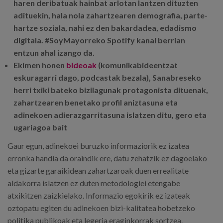
haren deribatuak hainbat arlotan lantzen dituzten
adituekin, hala nola zahartzearen demografia, parte-
hartze soziala, nahi ez den bakardadea, edadismo
digitala. #SoyMayorreko Spotify kanal berrian
entzun ahal izango da.
Ekimen honen
bideoak
(komunikabideentzat
eskuragarri dago, podcastak bezala), Sanabreseko
herri txiki bateko bizilagunak protagonista dituenak,
zahartzearen benetako profil aniztasuna eta
adinekoen adierazgarritasuna islatzen ditu, gero eta
ugariagoa bait
Gaur egun, adinekoei buruzko informaziorik ez izatea
erronka handia da oraindik ere, datu zehatzik ez dagoelako
eta gizarte garaikidean zahartzaroak duen errealitate
aldakorra islatzen ez duten metodologiei etengabe
atxikitzen zaizkielako. Informazio egokirik ez izateak
oztopatu egiten du adinekoen bizi-kalitatea hobetzeko
politika publikoak eta legeria eraginkorrak sortzea.