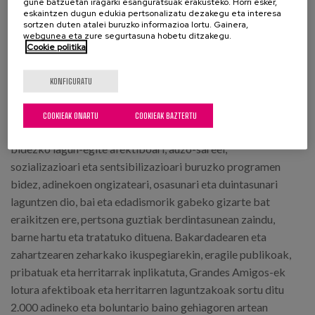
gune batzuetan iragarki esanguratsuak erakusteko. Horri esker,
eskaintzen dugun edukia pertsonalizatu dezakegu eta interesa
sortzen duten atalei buruzko informazioa lortu. Gainera,
Nor gara?
webgunea eta zure segurtasuna hobetu ditzakegu.
Cookie politika
Grandes Amigos
boluntariotzako GKE
bat da, irabazi-asmorik gabea eta estatu-
KONFIGURATU
mailakoa, eta 2003az geroztik adineko
pertsonek beren etxeetan eta egoitzetan duten bakardadea
COOKIEAK ONARTU
COOKIEAK BAZTERTU
prebenitzen eta lantzen du. Aurrez aurreko eta telefono
bidezko lagun-egite afektiboari, auzo-sareei,
sozializazioari eta sentsibilizazioari buruzko programen
bidez, adinekoen ongizateari, osasunari eta duintasunari
laguntzen dio, bai eta edadismorik gabeko gizarte bat
eraikitzen ere, pertsona guztiak berdintasunean zaindu,
barne hartu eta tratatuko dituena. Bakardadearen eta
zahartzearen zeharkako ikuspegiarekin, eragile publikoak,
pribatuak eta herritarrak inplikatuta, Grandes Amigos-ek
lotura afektiboak eta herritarren laguntzakoak sortu ditu
2.000 adineko eta boluntario baino gehiagoren artean