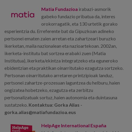
Matia Fundazioa
irabazi-asmorik
gabeko fundazio pribatua da, interes
orokorragatik, eta 130 urtetik gorako
esperientzia du. Erreferente bat da Gipuzkoan adineko
pertsonei ematen zaien arretan eta zahartzeari buruzko
ikerketan, maila nazionalean eta nazioartekoan. 2002an,
ikerketa-institutu bat sortzea erabaki zuen (Matia
Institutua), ikerketa/ekintza integratzeko eta eguneroko
ebidentzian eta praktikan oinarritutako ezagutza sortzeko.
Pertsonan oinarritutako arretaren printzipioak landuz,
pertsonei zahartze-prozesuan laguntzea du helburu, haien
ongizatea hobetzeko, ezagutza eta zerbitzu
pertsonalizatuak sortuz, haien autonomia eta duintasuna
sustatzeko.
Kontaktua:
Gorka Alias
-
gorka.alias@matiafundazioa.eus
HelpAge International España