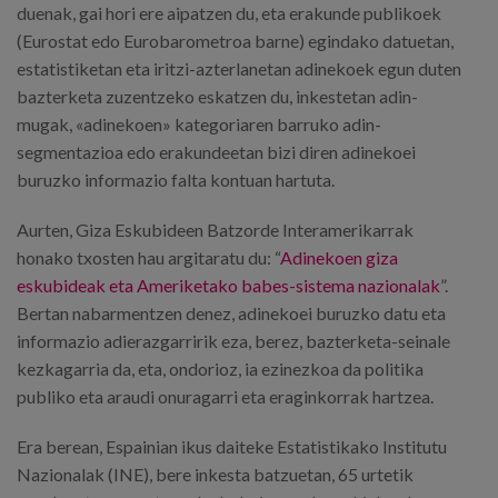
duenak, gai hori ere aipatzen du, eta erakunde publikoek
(Eurostat edo Eurobarometroa barne) egindako datuetan,
estatistiketan eta iritzi-azterlanetan adinekoek egun duten
bazterketa zuzentzeko eskatzen du, inkestetan adin-
mugak, «adinekoen» kategoriaren barruko adin-
segmentazioa edo erakundeetan bizi diren adinekoei
buruzko informazio falta kontuan hartuta.
Aurten, Giza Eskubideen Batzorde Interamerikarrak
honako txosten hau argitaratu du: “
Adinekoen giza
eskubideak eta Ameriketako babes-sistema nazionalak
”.
Bertan nabarmentzen denez, adinekoei buruzko datu eta
informazio adierazgarririk eza, berez, bazterketa-seinale
kezkagarria da, eta, ondorioz, ia ezinezkoa da politika
publiko eta araudi onuragarri eta eraginkorrak hartzea.
Era berean, Espainian ikus daiteke Estatistikako Institutu
Nazionalak (INE), bere inkesta batzuetan, 65 urtetik