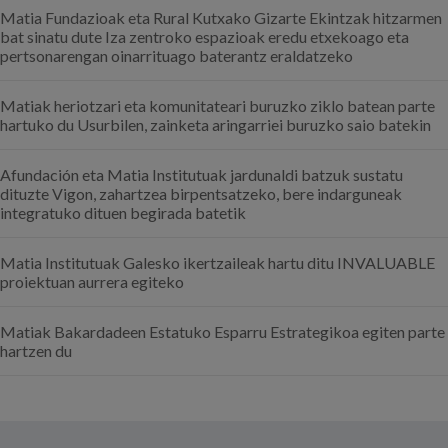
Matia Fundazioak eta Rural Kutxako Gizarte Ekintzak hitzarmen
bat sinatu dute Iza zentroko espazioak eredu etxekoago eta
pertsonarengan oinarrituago baterantz eraldatzeko
Matiak heriotzari eta komunitateari buruzko ziklo batean parte
hartuko du Usurbilen, zainketa aringarriei buruzko saio batekin
Afundación eta Matia Institutuak jardunaldi batzuk sustatu
dituzte Vigon, zahartzea birpentsatzeko, bere indarguneak
integratuko dituen begirada batetik
Matia Institutuak Galesko ikertzaileak hartu ditu INVALUABLE
proiektuan aurrera egiteko
Matiak Bakardadeen Estatuko Esparru Estrategikoa egiten parte
hartzen du