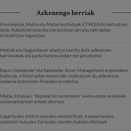
Azkenengo berriak
Provivienda, Matia eta Matia Institutuak ETXEZAIN bultzatzen
dute: Adinekoei nola eta non bizitzen jarraitu nahi duten
erabakitzen laguntzea.
Matiak eta Nagusilanek aliantza berritu dute adinekoen
harremanak eta parte hartzea indartzen jarraitzeko
Banco Santamder eta Santander Asset Management erakundeen
babesak «Historiadun memoriak» bultzatzen du, adinekoen
ondarea babesteko Matiako proiektua
Matia, Estatuko "Reputación enfermera" onena duten erakunde
soziosanitarioen artean aitortua
Lugaritzeko bizitza osorako etxebizitzak, iraupen luzeko
zainketei buruzko Europako txosten batean aitortuak