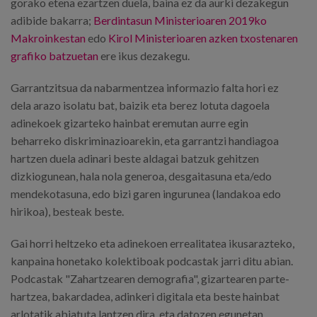
gorako etena ezartzen duela, baina ez da aurki dezakegun
adibide bakarra;
Berdintasun Ministerioaren 2019ko
Makroinkestan
edo
Kirol Ministerioaren azken txostenaren
grafiko batzuetan
ere ikus dezakegu.
Garrantzitsua da nabarmentzea informazio falta hori ez
dela arazo isolatu bat, baizik eta berez lotuta dagoela
adinekoek gizarteko hainbat eremutan aurre egin
beharreko diskriminazioarekin, eta garrantzi handiagoa
hartzen duela adinari beste aldagai batzuk gehitzen
dizkiogunean, hala nola generoa, desgaitasuna eta/edo
mendekotasuna, edo bizi garen ingurunea (landakoa edo
hirikoa), besteak beste.
Gai horri heltzeko eta adinekoen errealitatea ikusarazteko,
kanpaina honetako kolektiboak podcastak jarri ditu abian.
Podcastak "Zahartzearen demografia", gizartearen parte-
hartzea, bakardadea, adinkeri digitala eta beste hainbat
arlotatik abiatuta lantzen dira, eta datozen egunetan