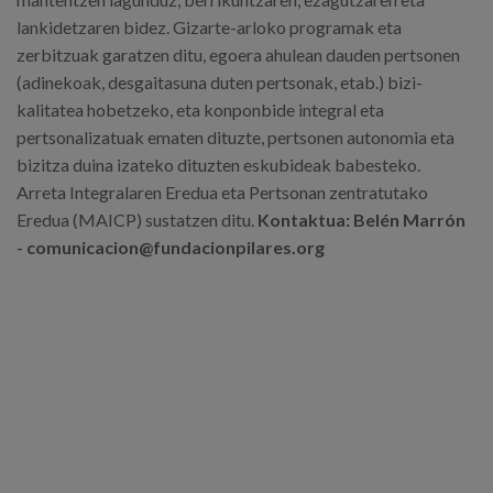
lankidetzaren bidez. Gizarte-arloko programak eta
zerbitzuak garatzen ditu, egoera ahulean dauden pertsonen
(adinekoak, desgaitasuna duten pertsonak, etab.) bizi-
kalitatea hobetzeko, eta konponbide integral eta
pertsonalizatuak ematen dituzte, pertsonen autonomia eta
bizitza duina izateko dituzten eskubideak babesteko.
Arreta Integralaren Eredua eta Pertsonan zentratutako
Eredua (MAICP) sustatzen ditu.
Kontaktua: Belén Marrón
- comunicacion@fundacionpilares.org