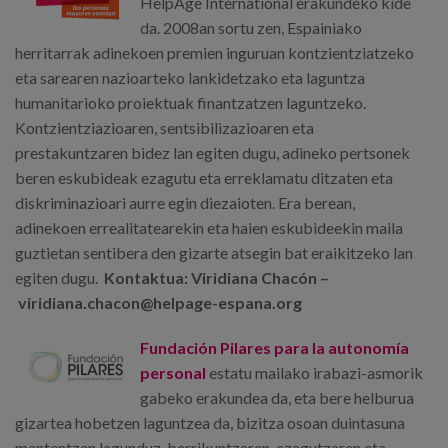
HelpAge International erakundeko kide
da. 2008an sortu zen, Espainiako
herritarrak adinekoen premien inguruan kontzientziatzeko
eta sarearen nazioarteko lankidetzako eta laguntza
humanitarioko proiektuak finantzatzen laguntzeko.
Kontzientziazioaren, sentsibilizazioaren eta
prestakuntzaren bidez lan egiten dugu, adineko pertsonek
beren eskubideak ezagutu eta erreklamatu ditzaten eta
diskriminazioari aurre egin diezaioten. Era berean,
adinekoen errealitatearekin eta haien eskubideekin maila
guztietan sentibera den gizarte atsegin bat eraikitzeko lan
egiten dugu.
Kontaktua: Viridiana Chacón –
viridiana.chacon@helpage-espana.org
Fundación Pilares para la autonomía
personal
estatu mailako irabazi-asmorik
gabeko erakundea da, eta bere helburua
gizartea hobetzen laguntzea da, bizitza osoan duintasuna
mantentzen lagunduz, berrikuntzaren, ezagutzaren eta