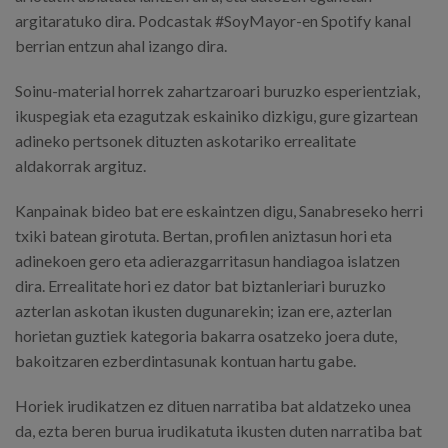
argitaratuko dira. Podcastak #SoyMayor-en Spotify kanal
berrian entzun ahal izango dira.
Soinu-material horrek zahartzaroari buruzko esperientziak,
ikuspegiak eta ezagutzak eskainiko dizkigu, gure gizartean
adineko pertsonek dituzten askotariko errealitate
aldakorrak argituz.
Kanpainak bideo bat ere eskaintzen digu, Sanabreseko herri
txiki batean girotuta. Bertan, profilen aniztasun hori eta
adinekoen gero eta adierazgarritasun handiagoa islatzen
dira. Errealitate hori ez dator bat biztanleriari buruzko
azterlan askotan ikusten dugunarekin; izan ere, azterlan
horietan guztiek kategoria bakarra osatzeko joera dute,
bakoitzaren ezberdintasunak kontuan hartu gabe.
Horiek irudikatzen ez dituen narratiba bat aldatzeko unea
da, ezta beren burua irudikatuta ikusten duten narratiba bat