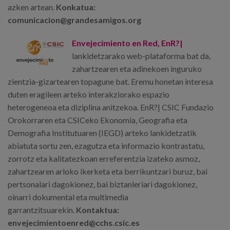
azken artean.
Konkatua:
comunicacion@grandesamigos.org
Envejecimiento en Red, EnR?|
lankidetzarako web-plataforma bat da,
zahartzearen eta adinekoen inguruko
zientzia-gizartearen topagune bat. Eremu honetan interesa
duten eragileen arteko interakziorako espazio
heterogeneoa eta diziplina anitzekoa. EnR?| CSIC Fundazio
Orokorraren eta CSICeko Ekonomia, Geografia eta
Demografia Institutuaren (IEGD) arteko lankidetzatik
abiatuta sortu zen, ezagutza eta informazio kontrastatu,
zorrotz eta kalitatezkoan erreferentzia izateko asmoz,
zahartzearen arloko ikerketa eta berrikuntzari buruz, bai
pertsonalari dagokionez, bai biztanleriari dagokionez,
oinarri dokumental eta multimedia
garrantzitsuarekin.
Kontaktua:
envejecimientoenred@cchs.csic.es