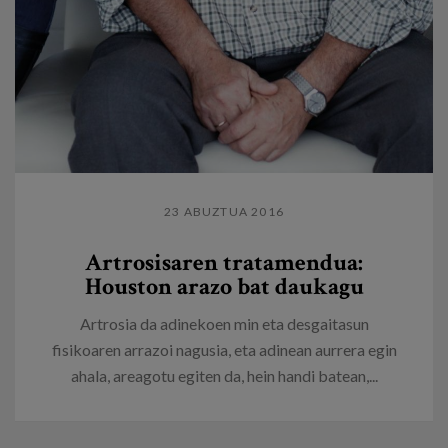
23 ABUZTUA 2016
Artrosisaren tratamendua:
Houston arazo bat daukagu
Artrosia da adinekoen min eta desgaitasun
fisikoaren arrazoi nagusia, eta adinean aurrera egin
ahala, areagotu egiten da, hein handi batean,...