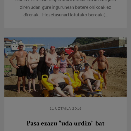
ziren udan, gure ingurunean batere ohikoak ez
direnak. Hezetasunari lotutako beroak (...
11 UZTAILA 2016
Pasa ezazu "uda urdin" bat