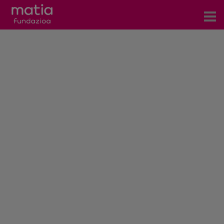
Zentroak
Zerbitzuak
Gertaerak
COVID-19
Harremanetarako
Berriak
Bloga
Prentsa arloa