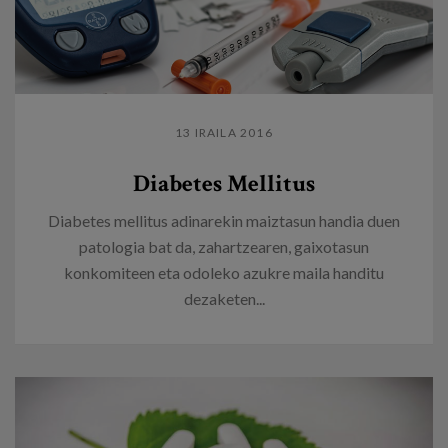
13 IRAILA 2016
Diabetes Mellitus
Diabetes mellitus adinarekin maiztasun handia duen
patologia bat da, zahartzearen, gaixotasun
konkomiteen eta odoleko azukre maila handitu
dezaketen...