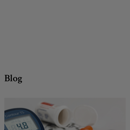
Egizu lan gurekin
Salaketa-kanala
es
eu
Blog