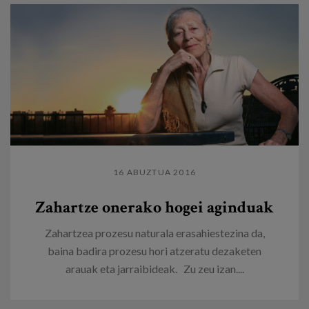
16 ABUZTUA 2016
Zahartze onerako hogei aginduak
Zahartzea prozesu naturala erasahiestezina da,
baina badira prozesu hori atzeratu dezaketen
arauak eta jarraibideak. Zu zeu izan....