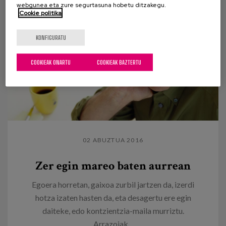
webgunea eta zure segurtasuna hobetu ditzakegu.
Cookie politika
KONFIGURATU
COOKIEAK ONARTU
COOKIEAK BAZTERTU
02 ABUZTUA 2016
Zer egin mareo baten aurrean
Egoera horretan, gaixoa zurbil jartzen da, izerdi
hotza izaten hasten da, eta desagertu ere egin
daiteke, edo kontzientzia-maila murriztu.
Arrazoiak...