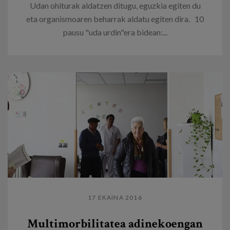
Udan ohiturak aldatzen ditugu, eguzkia egiten du
eta organismoaren beharrak aldatu egiten dira. 10
pausu "uda urdin"era bidean:...
17 EKAINA 2016
Multimorbilitatea adinekoengan