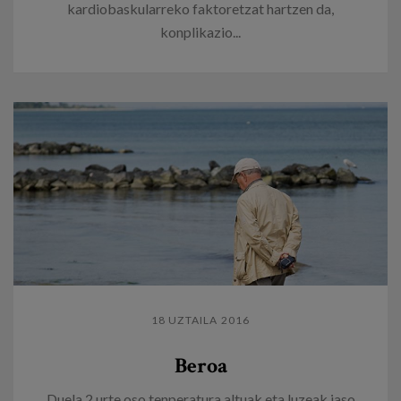
kardiobaskularreko faktoretzat hartzen da,
konplikazio...
18 UZTAILA 2016
Beroa
Duela 2 urte oso tenperatura altuak eta luzeak jaso