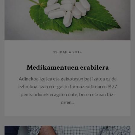
02 IRAILA 2016
Medikamentuen erabilera
Adinekoa izatea eta gaixotasun bat izatea ez da
ezhoikoa; izan ere, gastu farmazeutikoaren %77
pentsiodunek eragiten dute, beren etxean bizi
diren...