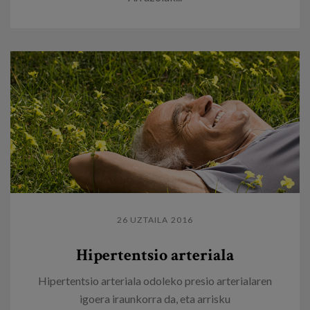
26 UZTAILA 2016
Hipertentsio arteriala
Hipertentsio arteriala odoleko presio arterialaren
igoera iraunkorra da, eta arrisku