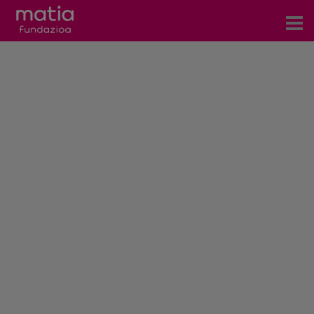
Zentroak
Zerbitzuak
Gertaerak
COVID-19
Harremanetarako
Berriak
Bloga
Prentsa arloa