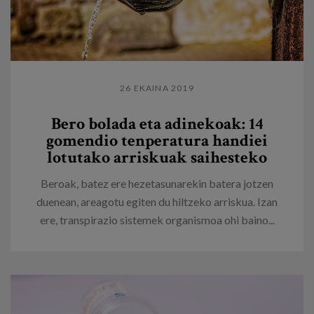
26 EKAINA 2019
Bero bolada eta adinekoak: 14
gomendio tenperatura handiei
lotutako arriskuak saihesteko
Beroak, batez ere hezetasunarekin batera jotzen
duenean, areagotu egiten du hiltzeko arriskua. Izan
ere, transpirazio sistemek organismoa ohi baino...