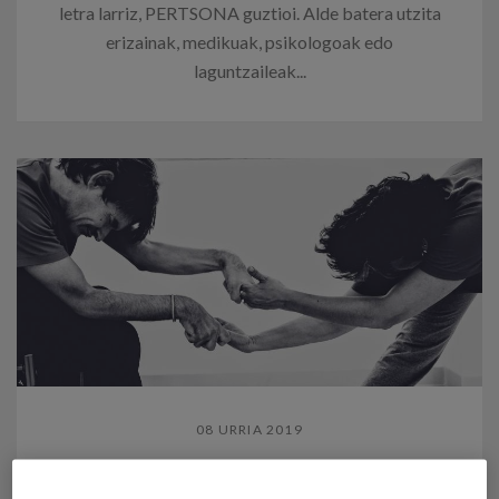
letra larriz, PERTSONA guztioi. Alde batera utzita
erizainak, medikuak, psikologoak edo
laguntzaileak...
08 URRIA 2019
Xabier Madina eta BIZITZA