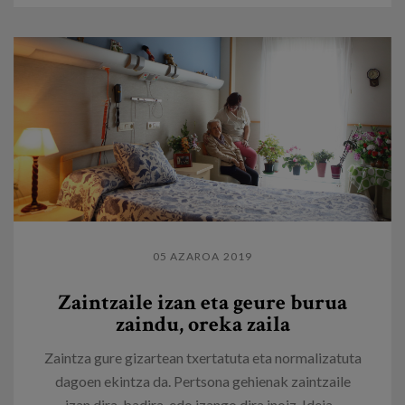
05 AZAROA 2019
Zaintzaile izan eta geure burua
zaindu, oreka zaila
Zaintza gure gizartean txertatuta eta normalizatuta
dagoen ekintza da. Pertsona gehienak zaintzaile
izan dira, badira, edo izango dira inoiz. Ideia...