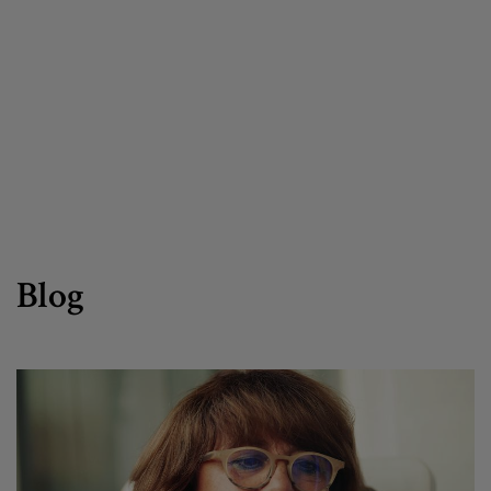
Egizu lan gurekin
Salaketa-kanala
es
eu
Blog