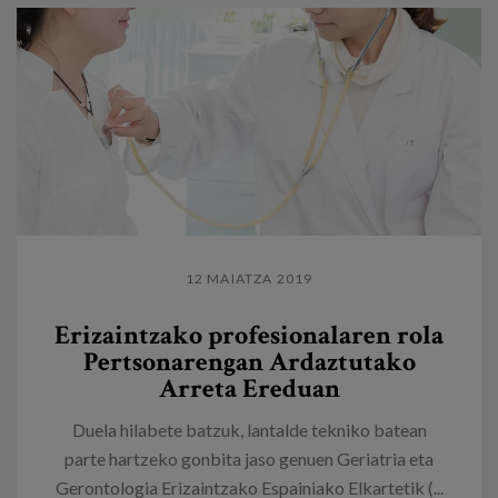
12 MAIATZA 2019
Erizaintzako profesionalaren rola
Pertsonarengan Ardaztutako
Arreta Ereduan
Duela hilabete batzuk, lantalde tekniko batean
parte hartzeko gonbita jaso genuen Geriatria eta
Gerontologia Erizaintzako Espainiako Elkartetik (...