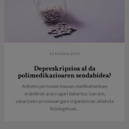
10 EKAINA 2019
​Depreskripzioa al da
polimedikazioaren sendabidea?
Adineko pertsonen kasuan, medikamentuen
erabilerak arazo ugari dakartza; izan ere,
zahartzeko prozesuan gure organismoan aldaketa
fisiologikoak...