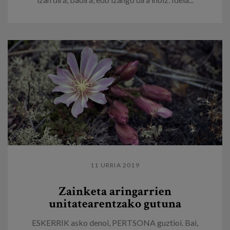
11 URRIA 2019
Zainketa aringarrien
unitatearentzako gutuna
ESKERRIK asko denoi, PERTSONA guztioi. Bai,