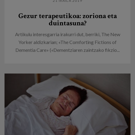
21 IRAILA 2019
Gezur terapeutikoa: zoriona eta
duintasuna?
Artikulu interesgarria irakurri dut, berriki, The New
Yorker aldizkarian; «The Comforting Fictions of
Dementia Care» («Dementziaren zaintzako fikzio...