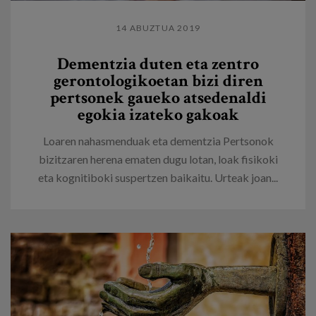
14 ABUZTUA 2019
Dementzia duten eta zentro
gerontologikoetan bizi diren
pertsonek gaueko atsedenaldi
egokia izateko gakoak
Loaren nahasmenduak eta dementzia Pertsonok
bizitzaren herena ematen dugu lotan, loak fisikoki
eta kognitiboki suspertzen baikaitu. Urteak joan...