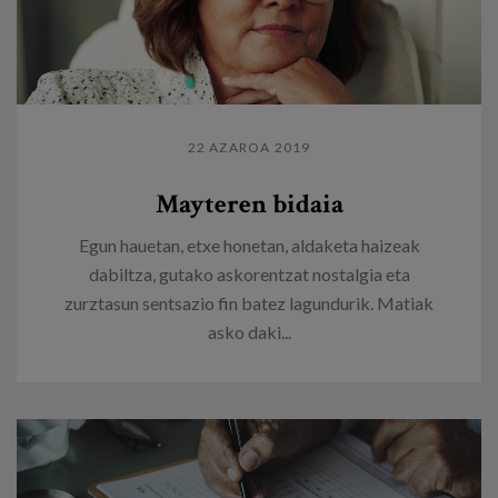
22 AZAROA 2019
Mayteren bidaia
Egun hauetan, etxe honetan, aldaketa haizeak
dabiltza, gutako askorentzat nostalgia eta
zurztasun sentsazio fin batez lagundurik. Matiak
asko daki...