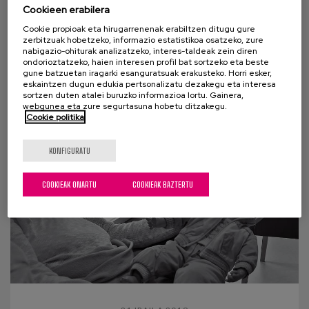
maiuskuletan
Cookieen erabilera
Cookie propioak eta hirugarrenenak erabiltzen ditugu gure
Xabier Madina naiz. Neure burua aurkezteko, ez
zerbitzuak hobetzeko, informazio estatistikoa osatzeko, zure
nabigazio-ohiturak analizatzeko, interes-taldeak zein diren
ditut zerrendatuko egin ezin ditudan gauzak edo
ondorioztatzeko, haien interesen profil bat sortzeko eta beste
bizitzan zehar egin dizkidaten diagnostiko
gune batzuetan iragarki esanguratsuak erakusteko. Horri esker,
eskaintzen dugun edukia pertsonalizatu dezakegu eta interesa
medikoak....
sortzen duten atalei buruzko informazioa lortu. Gainera,
webgunea eta zure segurtasuna hobetu ditzakegu.
Cookie politika
KONFIGURATU
COOKIEAK ONARTU
COOKIEAK BAZTERTU