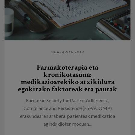
14 AZAROA 2019
Farmakoterapia eta
kronikotasuna:
medikazioarekiko atxikidura
egokirako faktoreak eta pautak
European Society for Patient Adherence,
Compliance and Persistence (ESPACOMP)
erakundearen arabera, pazienteak medikazioa
agindu dioten moduan...