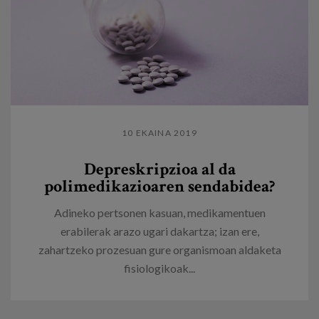
10 EKAINA 2019
​Depreskripzioa al da
polimedikazioaren sendabidea?
Adineko pertsonen kasuan, medikamentuen
erabilerak arazo ugari dakartza; izan ere,
zahartzeko prozesuan gure organismoan aldaketa
fisiologikoak...