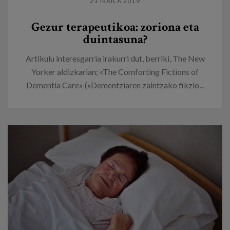
21 IRAILA 2019
Gezur terapeutikoa: zoriona eta
duintasuna?
Artikulu interesgarria irakurri dut, berriki, The New
Yorker aldizkarian; «The Comforting Fictions of
Dementia Care» («Dementziaren zaintzako fikzio...