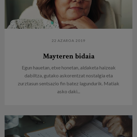
22 AZAROA 2019
Mayteren bidaia
Egun hauetan, etxe honetan, aldaketa haizeak
dabiltza, gutako askorentzat nostalgia eta
zurztasun sentsazio fin batez lagundurik. Matiak
asko daki...