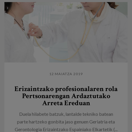
12 MAIATZA 2019
Erizaintzako profesionalaren rola
Pertsonarengan Ardaztutako
Arreta Ereduan
Duela hilabete batzuk, lantalde tekniko batean
parte hartzeko gonbita jaso genuen Geriatria eta
Gerontologia Erizaintzako Espainiako Elkartetik (...