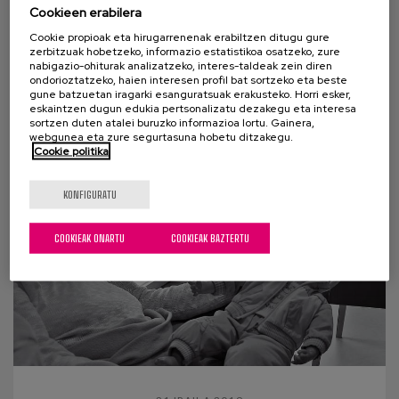
maiuskuletan
Cookieen erabilera
Cookie propioak eta hirugarrenenak erabiltzen ditugu gure
Xabier Madina naiz. Neure burua aurkezteko, ez
zerbitzuak hobetzeko, informazio estatistikoa osatzeko, zure
nabigazio-ohiturak analizatzeko, interes-taldeak zein diren
ditut zerrendatuko egin ezin ditudan gauzak edo
ondorioztatzeko, haien interesen profil bat sortzeko eta beste
bizitzan zehar egin dizkidaten diagnostiko
gune batzuetan iragarki esanguratsuak erakusteko. Horri esker,
eskaintzen dugun edukia pertsonalizatu dezakegu eta interesa
medikoak....
sortzen duten atalei buruzko informazioa lortu. Gainera,
webgunea eta zure segurtasuna hobetu ditzakegu.
Cookie politika
KONFIGURATU
COOKIEAK ONARTU
COOKIEAK BAZTERTU