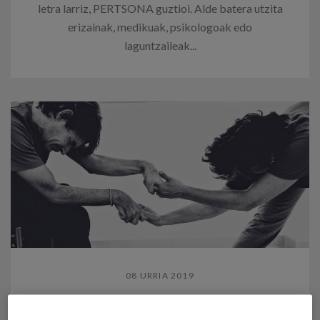
letra larriz, PERTSONA guztioi. Alde batera utzita
erizainak, medikuak, psikologoak edo
laguntzaileak...
08 URRIA 2019
Xabier Madina eta BIZITZA