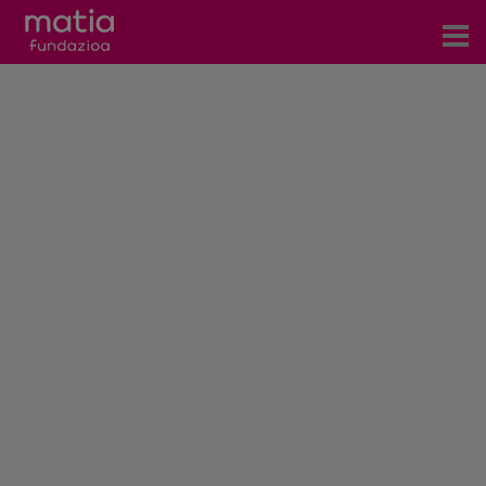
Zentroak
Zerbitzuak
Gertaerak
COVID-19
Harremanetarako
Berriak
Bloga
Prentsa arloa