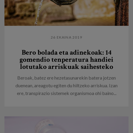
26 EKAINA 2019
Bero bolada eta adinekoak: 14
gomendio tenperatura handiei
lotutako arriskuak saihesteko
Beroak, batez ere hezetasunarekin batera jotzen
duenean, areagotu egiten du hiltzeko arriskua. Izan
ere, transpirazio sistemek organismoa ohi baino...