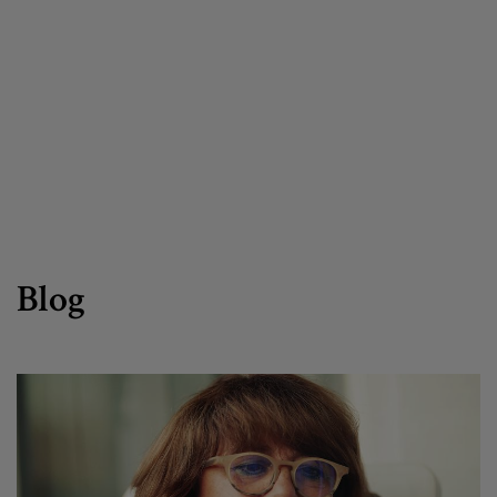
Egizu lan gurekin
Salaketa-kanala
es
eu
Blog