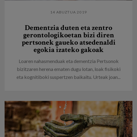
14 ABUZTUA 2019
Dementzia duten eta zentro
gerontologikoetan bizi diren
pertsonek gaueko atsedenaldi
egokia izateko gakoak
Loaren nahasmenduak eta dementzia Pertsonok
bizitzaren herena ematen dugu lotan, loak fisikoki
eta kognitiboki suspertzen baikaitu. Urteak joan...