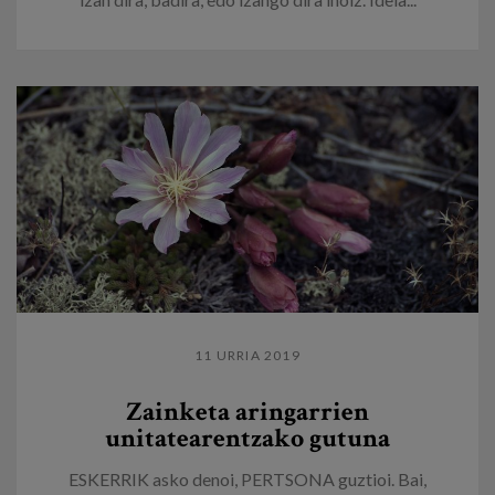
11 URRIA 2019
Zainketa aringarrien
unitatearentzako gutuna
ESKERRIK asko denoi, PERTSONA guztioi. Bai,