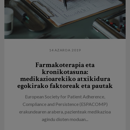
14 AZAROA 2019
Farmakoterapia eta
kronikotasuna:
medikazioarekiko atxikidura
egokirako faktoreak eta pautak
European Society for Patient Adherence,
Compliance and Persistence (ESPACOMP)
erakundearen arabera, pazienteak medikazioa
agindu dioten moduan...