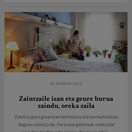
05 AZAROA 2019
Zaintzaile izan eta geure burua
zaindu, oreka zaila
Zaintza gure gizartean txertatuta eta normalizatuta
dagoen ekintza da. Pertsona gehienak zaintzaile
izan dira, badira, edo izango dira inoiz. Ideia...