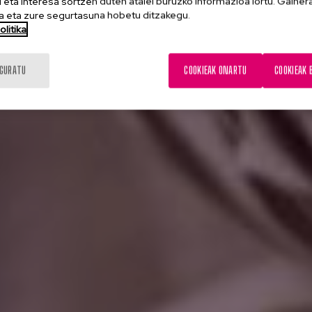
eta interesa sortzen duten atalei buruzko informazioa lortu. Gainer
 eta zure segurtasuna hobetu ditzakegu.
litika
IGURATU
COOKIEAK ONARTU
COOKIEAK 