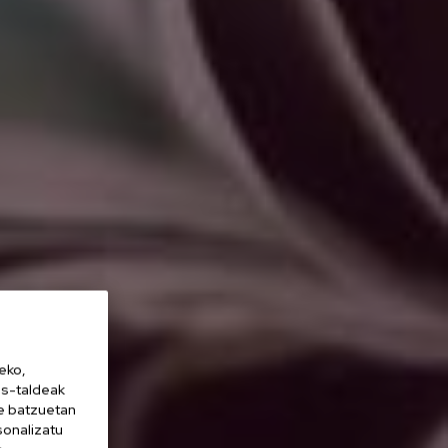
eko,
es-taldeak
ne batzuetan
sonalizatu