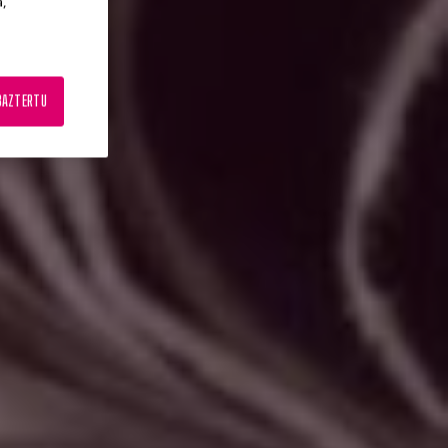
a,
BAZTERTU