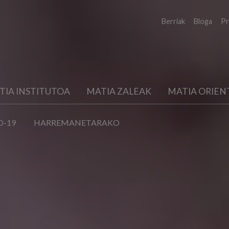
Berriak
Bloga
Pr
TIA INSTITUTOA
MATIA ZALEAK
MATIA ORIEN
D-19
HARREMANETARAKO