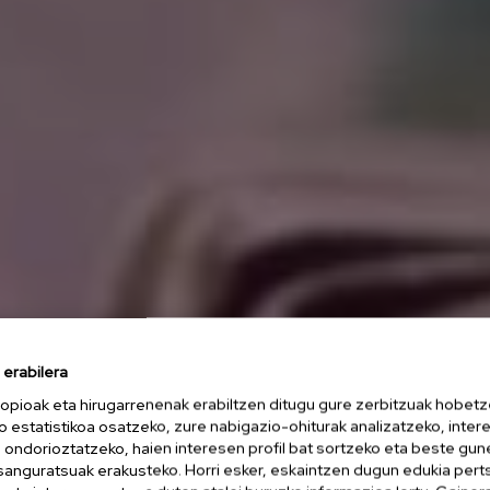
erabilera
opioak eta hirugarrenenak erabiltzen ditugu gure zerbitzuak hobetz
o estatistikoa osatzeko, zure nabigazio-ohiturak analizatzeko, inter
n ondorioztatzeko, haien interesen profil bat sortzeko eta beste gu
esanguratsuak erakusteko. Horri esker, eskaintzen dugun edukia pert