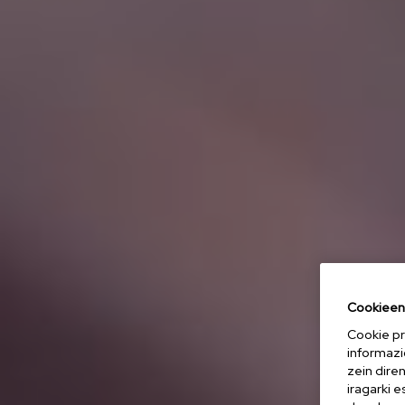
Cookieen 
Cookie pr
informazi
zein dire
iragarki 