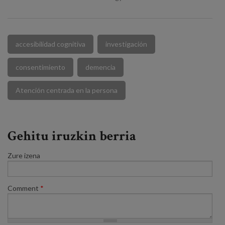
accesibilidad cognitiva
investigación
consentimiento
demencia
Atención centrada en la persona
Gehitu iruzkin berria
Zure izena
Comment
*