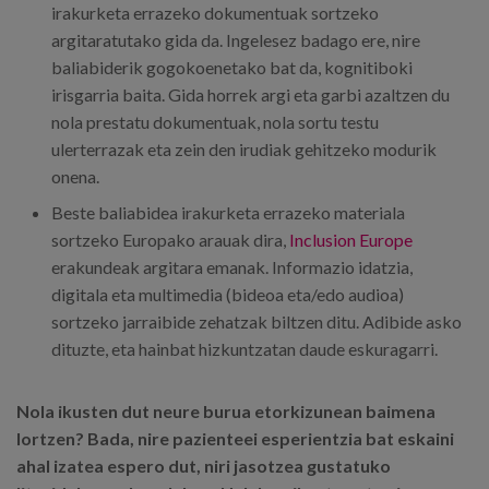
irakurketa errazeko dokumentuak sortzeko
argitaratutako gida da. Ingelesez badago ere, nire
baliabiderik gogokoenetako bat da, kognitiboki
irisgarria baita. Gida horrek argi eta garbi azaltzen du
nola prestatu dokumentuak, nola sortu testu
ulerterrazak eta zein den irudiak gehitzeko modurik
onena.
Beste baliabidea irakurketa errazeko materiala
sortzeko Europako arauak dira,
Inclusion Europe
erakundeak argitara emanak. Informazio idatzia,
digitala eta multimedia (bideoa eta/edo audioa)
sortzeko jarraibide zehatzak biltzen ditu. Adibide asko
dituzte, eta hainbat hizkuntzatan daude eskuragarri.
Nola ikusten dut neure burua etorkizunean baimena
lortzen? Bada, nire pazienteei esperientzia bat eskaini
ahal izatea espero dut, niri jasotzea gustatuko