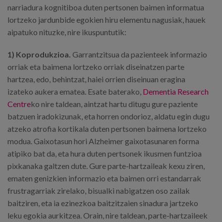
narriadura kognitiboa duten pertsonen baimen informatua
lortzeko jardunbide egokien hiru elementu nagusiak, hauek
aipatuko nituzke, nire ikuspuntutik:
1) Koprodukzioa.
Garrantzitsua da pazienteek informazio
orriak eta baimena lortzeko orriak diseinatzen parte
hartzea, edo, behintzat, haiei orrien diseinuan eragina
izateko aukera ematea. Esate baterako,
Dementia Research
Centre
ko nire taldean, aintzat hartu ditugu gure paziente
batzuen iradokizunak, eta horren ondorioz, aldatu egin dugu
atzeko atrofia kortikala duten pertsonen baimena lortzeko
modua. Gaixotasun hori Alzheimer gaixotasunaren forma
atipiko bat da, eta hura duten pertsonek ikusmen funtzioa
pixkanaka galtzen dute. Gure parte-hartzaileak kexu ziren,
ematen genizkien informazio eta baimen orri estandarrak
frustragarriak zirelako, bisualki nabigatzen oso zailak
baitziren, eta ia ezinezkoa baitzitzaien sinadura jartzeko
leku egokia aurkitzea. Orain, nire taldean, parte-hartzaileek