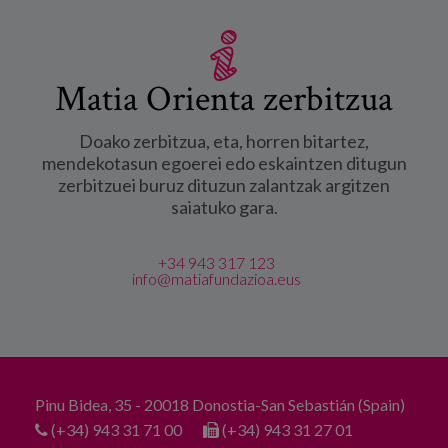
Matia Orienta zerbitzua
Doako zerbitzua, eta, horren bitartez,
mendekotasun egoerei edo eskaintzen ditugun
zerbitzuei buruz dituzun zalantzak argitzen
saiatuko gara.
+34 943 317 123
info@matiafundazioa.eus
Pinu Bidea, 35 - 20018 Donostia-San Sebastián (Spain)
(+34) 943 31 71 00
(+34) 943 31 27 01