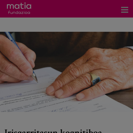
Zentroak
Zerbitzuak
Gertaerak
COVID-19
Harremanetarako
Berriak
Bloga
Prentsa arloa
Irisgarritasun kognitiboa,