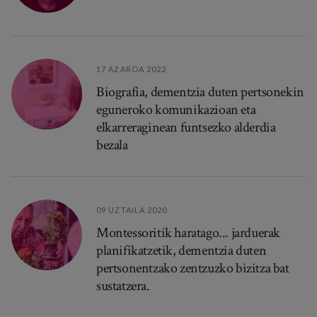
17 AZAROA 2022
Biografia, dementzia duten pertsonekin
eguneroko komunikazioan eta
elkarreraginean funtsezko alderdia
bezala
09 UZTAILA 2020
Montessoritik haratago... jarduerak
planifikatzetik, dementzia duten
pertsonentzako zentzuzko bizitza bat
sustatzera.