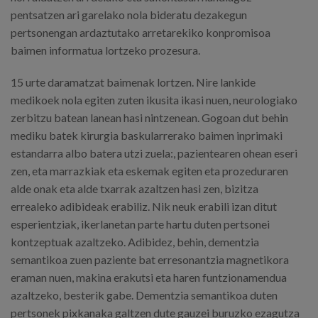
pentsatzen ari garelako nola bideratu dezakegun
pertsonengan ardaztutako arretarekiko konpromisoa
baimen informatua lortzeko prozesura.
15 urte daramatzat baimenak lortzen. Nire lankide
medikoek nola egiten zuten ikusita ikasi nuen, neurologiako
zerbitzu batean lanean hasi nintzenean. Gogoan dut behin
mediku batek kirurgia baskularrerako baimen inprimaki
estandarra albo batera utzi zuela:, pazientearen ohean eseri
zen, eta marrazkiak eta eskemak egiten eta prozeduraren
alde onak eta alde txarrak azaltzen hasi zen, bizitza
errealeko adibideak erabiliz. Nik neuk erabili izan ditut
esperientziak, ikerlanetan parte hartu duten pertsonei
kontzeptuak azaltzeko. Adibidez, behin, dementzia
semantikoa zuen paziente bat erresonantzia magnetikora
eraman nuen, makina erakutsi eta haren funtzionamendua
azaltzeko, besterik gabe. Dementzia semantikoa duten
pertsonek pixkanaka galtzen dute gauzei buruzko ezagutza