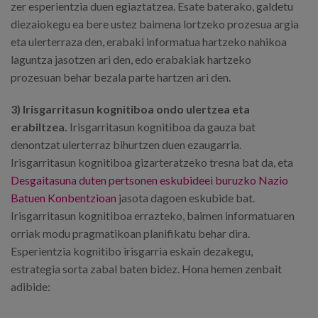
zer esperientzia duen egiaztatzea. Esate baterako, galdetu
diezaiokegu ea bere ustez baimena lortzeko prozesua argia
eta ulerterraza den, erabaki informatua hartzeko nahikoa
laguntza jasotzen ari den, edo erabakiak hartzeko
prozesuan behar bezala parte hartzen ari den.
3) Irisgarritasun kognitiboa ondo ulertzea eta
erabiltzea.
Irisgarritasun kognitiboa da gauza bat
denontzat ulerterraz bihurtzen duen ezaugarria.
Irisgarritasun kognitiboa gizarteratzeko tresna bat da, eta
Desgaitasuna duten pertsonen eskubideei buruzko Nazio
Batuen Konbentzioan
jasota dagoen eskubide bat.
Irisgarritasun kognitiboa errazteko, baimen informatuaren
orriak modu pragmatikoan planifikatu behar dira.
Esperientzia kognitibo irisgarria eskain dezakegu,
estrategia sorta zabal baten bidez. Hona hemen zenbait
adibide: