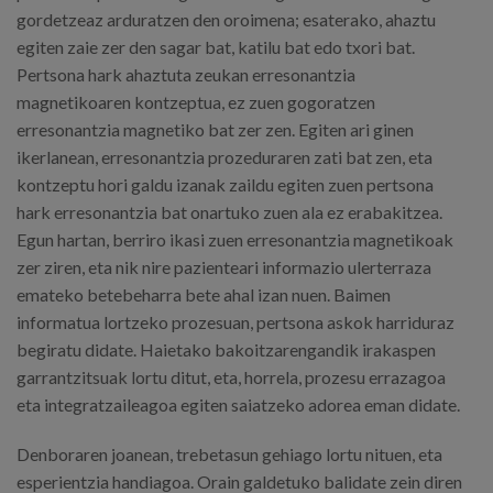
gordetzeaz arduratzen den oroimena; esaterako, ahaztu
egiten zaie zer den sagar bat, katilu bat edo txori bat.
Pertsona hark ahaztuta zeukan erresonantzia
magnetikoaren kontzeptua, ez zuen gogoratzen
erresonantzia magnetiko bat zer zen. Egiten ari ginen
ikerlanean, erresonantzia prozeduraren zati bat zen, eta
kontzeptu hori galdu izanak zaildu egiten zuen pertsona
hark erresonantzia bat onartuko zuen ala ez erabakitzea.
Egun hartan, berriro ikasi zuen erresonantzia magnetikoak
zer ziren, eta nik nire pazienteari informazio ulerterraza
emateko betebeharra bete ahal izan nuen. Baimen
informatua lortzeko prozesuan, pertsona askok harriduraz
begiratu didate. Haietako bakoitzarengandik irakaspen
garrantzitsuak lortu ditut, eta, horrela, prozesu errazagoa
eta integratzaileagoa egiten saiatzeko adorea eman didate.
Denboraren joanean, trebetasun gehiago lortu nituen, eta
esperientzia handiagoa. Orain galdetuko balidate zein diren