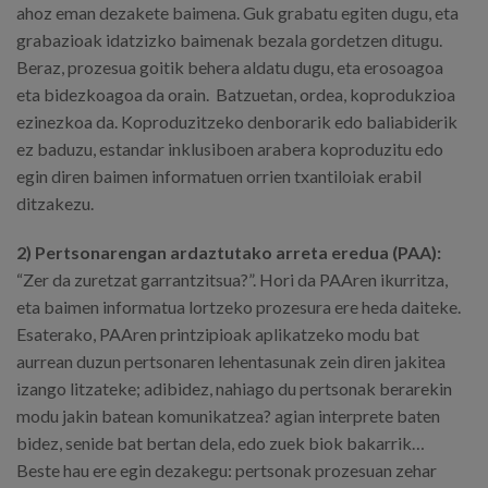
ahoz eman dezakete baimena. Guk grabatu egiten dugu, eta
grabazioak idatzizko baimenak bezala gordetzen ditugu.
Beraz, prozesua goitik behera aldatu dugu, eta erosoagoa
eta bidezkoagoa da orain. Batzuetan, ordea, koprodukzioa
ezinezkoa da. Koproduzitzeko denborarik edo baliabiderik
ez baduzu, estandar inklusiboen arabera koproduzitu edo
egin diren baimen informatuen orrien txantiloiak erabil
ditzakezu.
2) Pertsonarengan ardaztutako arreta eredua (PAA):
“Zer da zuretzat garrantzitsua?”. Hori da PAAren ikurritza,
eta baimen informatua lortzeko prozesura ere heda daiteke.
Esaterako, PAAren printzipioak aplikatzeko modu bat
aurrean duzun pertsonaren lehentasunak zein diren jakitea
izango litzateke; adibidez, nahiago du pertsonak berarekin
modu jakin batean komunikatzea? agian interprete baten
bidez, senide bat bertan dela, edo zuek biok bakarrik…
Beste hau ere egin dezakegu: pertsonak prozesuan zehar