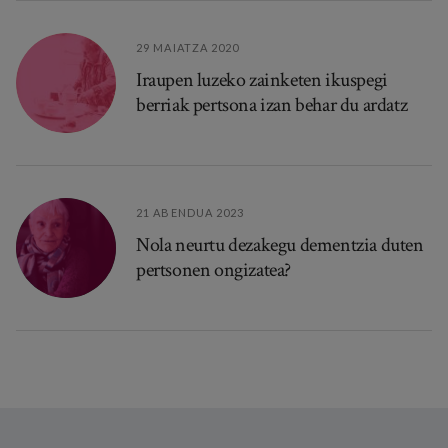
29 MAIATZA 2020
Iraupen luzeko zainketen ikuspegi
berriak pertsona izan behar du ardatz
21 ABENDUA 2023
Nola neurtu dezakegu dementzia duten
pertsonen ongizatea?