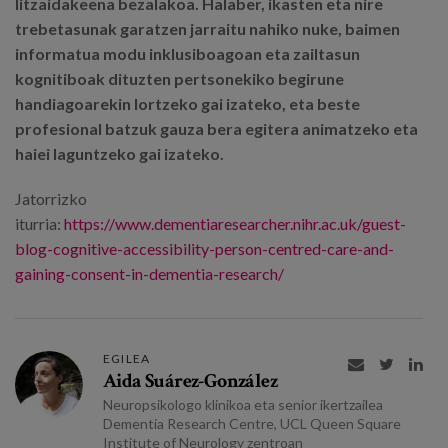
litzaidakeena bezalakoa. Halaber, ikasten eta nire
trebetasunak garatzen jarraitu nahiko nuke, baimen
informatua modu inklusiboagoan eta zailtasun
kognitiboak dituzten pertsonekiko begirune
handiagoarekin lortzeko gai izateko, eta beste
profesional batzuk gauza bera egitera animatzeko eta
haiei laguntzeko gai izateko.
Jatorrizko
iturria:
https://www.dementiaresearcher.nihr.ac.uk/guest-
blog-cognitive-accessibility-person-centred-care-and-
gaining-consent-in-dementia-research/
EGILEA



Aida Suárez-González
Neuropsikologo klinikoa eta senior ikertzailea
Dementia Research Centre, UCL Queen Square
Institute of Neurology zentroan