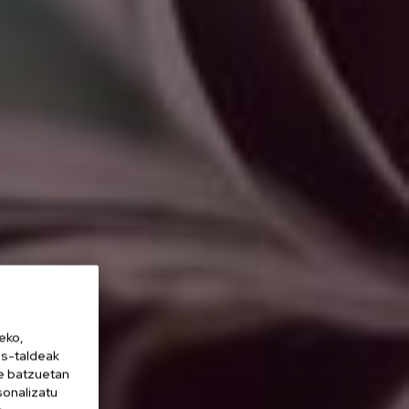
eko,
es-taldeak
ne batzuetan
sonalizatu