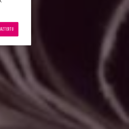
a,
BAZTERTU