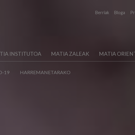
Berriak
Bloga
Pr
TIA INSTITUTOA
MATIA ZALEAK
MATIA ORIEN
D-19
HARREMANETARAKO