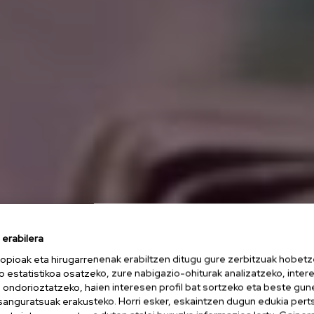
erabilera
opioak eta hirugarrenenak erabiltzen ditugu gure zerbitzuak hobetz
o estatistikoa osatzeko, zure nabigazio-ohiturak analizatzeko, inter
n ondorioztatzeko, haien interesen profil bat sortzeko eta beste gu
esanguratsuak erakusteko. Horri esker, eskaintzen dugun edukia pert