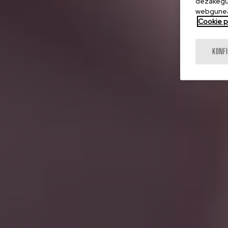
dezakegu 
webgunea
Cookie po
KONF