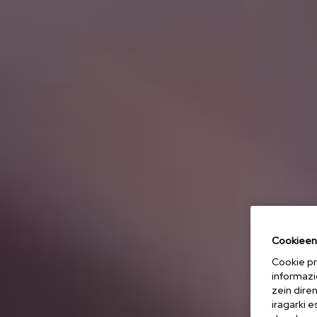
Cookieen 
Cookie pr
informazi
zein dire
iragarki 