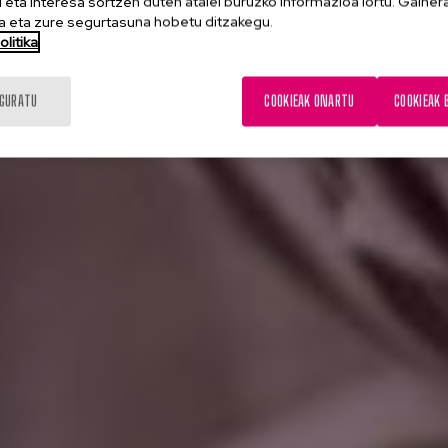
eta interesa sortzen duten atalei buruzko informazioa lortu. Gainer
 eta zure segurtasuna hobetu ditzakegu.
litika
IGURATU
COOKIEAK ONARTU
COOKIEAK 